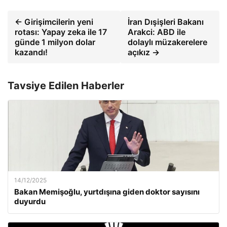
← Girişimcilerin yeni
İran Dışişleri Bakanı
rotası: Yapay zeka ile 17
Arakci: ABD ile
günde 1 milyon dolar
dolaylı müzakerelere
kazandı!
açıkız →
Tavsiye Edilen Haberler
14/12/2025
Bakan Memişoğlu, yurtdışına giden doktor sayısını
duyurdu