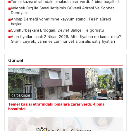
Temel kazısı etrafındaki binalara zarar verdi. 4 bina boşaltıldı
■
Kelebek.Org İle Sanal İletişimin Güvenli Adresi Ve Sohbet
■
Deneyimi
Ahbap Derneği yönetimine kayyum atandı. Fesih süreci
■
başladı
Cumhurbaşkanı Erdoğan, Devlet Bahçeli ile görüştü
■
Altın fiyatları canlı 2 Nisan 2026: Altın fiyatları ne kadar oldu?
■
Gram, çeyrek, yarım ve cumhuriyet altını alış satış fiyatları
Güncel
08/08/2026
Temel kazısı etrafındaki binalara zarar verdi. 4 bina
boşaltıldı