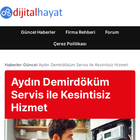
Güncel Haberler
Firma Rehberi
Forum
Çerez Politikası
Haberler
›
Güncel
›
Aydın Demirdöküm Servis ile Kesintisiz Hizmet
Aydın Demirdöküm
Servis ile Kesintisiz
Hizmet