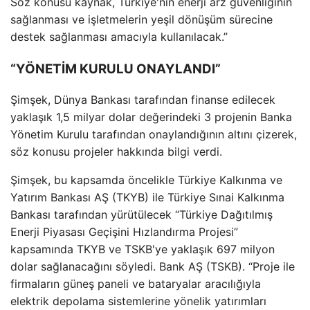
Söz konusu kaynak, Türkiye'nin enerji arz güvenliğinin
sağlanması ve işletmelerin yeşil dönüşüm sürecine
destek sağlanması amacıyla kullanılacak.”
“YÖNETİM KURULU ONAYLANDI”
Şimşek, Dünya Bankası tarafından finanse edilecek
yaklaşık 1,5 milyar dolar değerindeki 3 projenin Banka
Yönetim Kurulu tarafından onaylandığının altını çizerek,
söz konusu projeler hakkında bilgi verdi.
Şimşek, bu kapsamda öncelikle Türkiye Kalkınma ve
Yatırım Bankası AŞ (TKYB) ile Türkiye Sınai Kalkınma
Bankası tarafından yürütülecek “Türkiye Dağıtılmış
Enerji Piyasası Geçişini Hızlandırma Projesi”
kapsamında TKYB ve TSKB'ye yaklaşık 697 milyon
dolar sağlanacağını söyledi. Bank AŞ (TSKB). “Proje ile
firmaların güneş paneli ve bataryalar aracılığıyla
elektrik depolama sistemlerine yönelik yatırımları