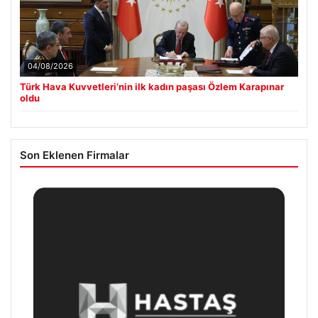
04/08/2026
Türk Hava Kuvvetleri’nin ilk kadın paşası Özlem Karapınar
oldu
Son Eklenen Firmalar