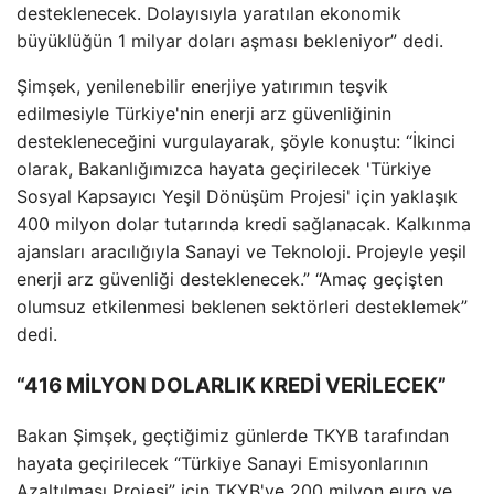
desteklenecek. Dolayısıyla yaratılan ekonomik
büyüklüğün 1 milyar doları aşması bekleniyor” dedi.
Şimşek, yenilenebilir enerjiye yatırımın teşvik
edilmesiyle Türkiye'nin enerji arz güvenliğinin
destekleneceğini vurgulayarak, şöyle konuştu: “İkinci
olarak, Bakanlığımızca hayata geçirilecek 'Türkiye
Sosyal Kapsayıcı Yeşil Dönüşüm Projesi' için yaklaşık
400 milyon dolar tutarında kredi sağlanacak. Kalkınma
ajansları aracılığıyla Sanayi ve Teknoloji. Projeyle yeşil
enerji arz güvenliği desteklenecek.” “Amaç geçişten
olumsuz etkilenmesi beklenen sektörleri desteklemek”
dedi.
“416 MİLYON DOLARLIK KREDİ VERİLECEK”
Bakan Şimşek, geçtiğimiz günlerde TKYB tarafından
hayata geçirilecek “Türkiye Sanayi Emisyonlarının
Azaltılması Projesi” için TKYB'ye 200 milyon euro ve