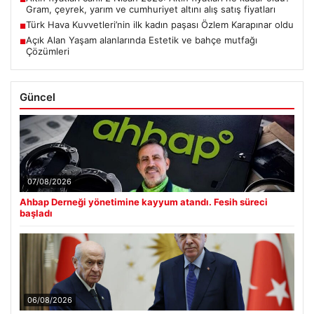
Gram, çeyrek, yarım ve cumhuriyet altını alış satış fiyatları
Türk Hava Kuvvetleri’nin ilk kadın paşası Özlem Karapınar oldu
■
Açık Alan Yaşam alanlarında Estetik ve bahçe mutfağı
■
Çözümleri
Güncel
07/08/2026
Ahbap Derneği yönetimine kayyum atandı. Fesih süreci
başladı
06/08/2026