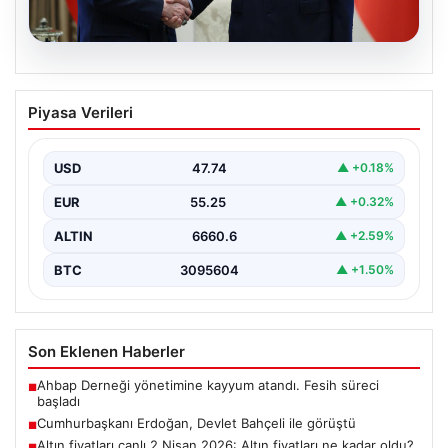
06.08.2026
Cumhurbaşkanı Erdoğan, Devlet
Piyasa Verileri
Bahçeli ile görüştü
USD
47.74
▲ +0.18%
EUR
55.25
▲ +0.32%
ALTIN
6660.6
▲ +2.59%
BTC
3095604
▲ +1.50%
Son Eklenen Haberler
Ahbap Derneği yönetimine kayyum atandı. Fesih süreci
■
başladı
Cumhurbaşkanı Erdoğan, Devlet Bahçeli ile görüştü
■
Altın fiyatları canlı 2 Nisan 2026: Altın fiyatları ne kadar oldu?
■