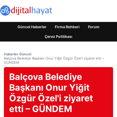
Güncel Haberler
Firma Rehberi
Forum
Çerez Politikası
Haberler
›
Güncel
›
Balçova Belediye Başkanı Onur Yiğit Özgür Özel'i ziyaret etti –
GÜNDEM
Balçova Belediye
Başkanı Onur Yiğit
Özgür Özel'i ziyaret
etti – GÜNDEM