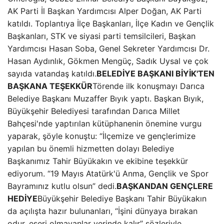
AK Parti İl Başkan Yardımcısı Alper Doğan, AK Parti
katıldı. Toplantıya İlçe Başkanları, İlçe Kadın ve Gençlik
Başkanları, STK ve siyasi parti temsilcileri, Başkan
Yardımcısı Hasan Soba, Genel Sekreter Yardımcısı Dr.
Hasan Aydınlık, Gökmen Mengüç, Sadık Uysal ve çok
sayıda vatandaş katıldı.
BELEDİYE BAŞKANI BİYİK'TEN
BAŞKANA TEŞEKKÜR
Törende ilk konuşmayı Darıca
Belediye Başkanı Muzaffer Bıyık yaptı. Başkan Bıyık,
Büyükşehir Belediyesi tarafından Darıca Millet
Bahçesi'nde yaptırılan kütüphanenin önemine vurgu
yaparak, şöyle konuştu: “İlçemize ve gençlerimize
yapılan bu önemli hizmetten dolayı Belediye
Başkanımız Tahir Büyükakın ve ekibine teşekkür
ediyorum. “19 Mayıs Atatürk'ü Anma, Gençlik ve Spor
Bayramınız kutlu olsun” dedi.
BAŞKANDAN GENÇLERE
HEDİYE
Büyükşehir Belediye Başkanı Tahir Büyükakın
da açılışta hazır bulunanları, “İşini dünyaya bırakan
odur, eseri olmayanlar yerinde kalır” sözleriyle