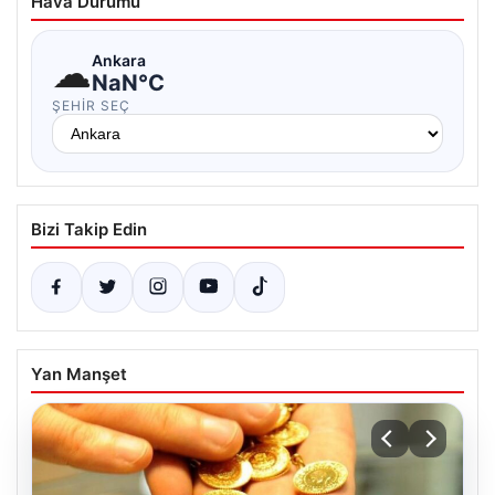
Hava Durumu
☁
Ankara
NaN°C
ŞEHIR SEÇ
Bizi Takip Edin
Yan Manşet