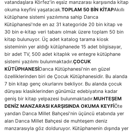
vatandaşlara Körfez'in eşsiz manzarası karşısında kitap
okuma keyfini yaşatacak.
TOPLAM 50 BİN KİTAP
Akıllı
kütüphane sistemi yazılımına sahip Darıca
Kütüphanesi'nde en az 31 kategoride 20 bin kitap ve
30 bin e-kitap veri tabanı olmak üzere toplam 50 bin
kitap bulunuyor. Üç adet katalog tarama kiosk
sisteminin yer aldığı kütüphanede 15 adet bilgisayar,
bir adet TV, 500 adet kitaplık ve entegre kütüphane
sistemi yazılımı bulunmaktadır.
ÇOCUK
KÜTÜPHANESİ
Darıca Kütüphanesi'nin en güzel
özelliklerinden biri de Çocuk Kütüphanesidir. Bu alanda
7 bin kitap genç okurlarını bekliyor. Bu alanda çocuk
dünyası klasiklerinden günümüz edebiyatına kadar
geniş bir kitap yelpazesi bulunmaktadır.
MUHTEŞEM
DENİZ MANZARASI KARŞISINDA OKUMA KEYFİ
Öte
yandan Darıca Millet Bahçesi'nin üçüncü etabında yer
alan Darıca Millet Bahçesi de muhteşem deniz
manzarasıyla göz dolduruyor. Kütüphanenin dışında yer