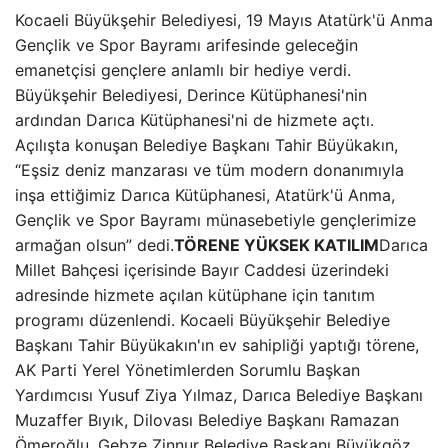
Kocaeli Büyükşehir Belediyesi, 19 Mayıs Atatürk'ü Anma
Gençlik ve Spor Bayramı arifesinde geleceğin
emanetçisi gençlere anlamlı bir hediye verdi.
Büyükşehir Belediyesi, Derince Kütüphanesi'nin
ardından Darıca Kütüphanesi'ni de hizmete açtı.
Açılışta konuşan Belediye Başkanı Tahir Büyükakın,
“Eşsiz deniz manzarası ve tüm modern donanımıyla
inşa ettiğimiz Darıca Kütüphanesi, Atatürk'ü Anma,
Gençlik ve Spor Bayramı münasebetiyle gençlerimize
armağan olsun” dedi.
TÖRENE YÜKSEK KATILIM
Darıca
Millet Bahçesi içerisinde Bayır Caddesi üzerindeki
adresinde hizmete açılan kütüphane için tanıtım
programı düzenlendi. Kocaeli Büyükşehir Belediye
Başkanı Tahir Büyükakın'ın ev sahipliği yaptığı törene,
AK Parti Yerel Yönetimlerden Sorumlu Başkan
Yardımcısı Yusuf Ziya Yılmaz, Darıca Belediye Başkanı
Muzaffer Bıyık, Dilovası Belediye Başkanı Ramazan
Ömeroğlu, Gebze Zinnur Belediye Başkanı Büyükgöz,