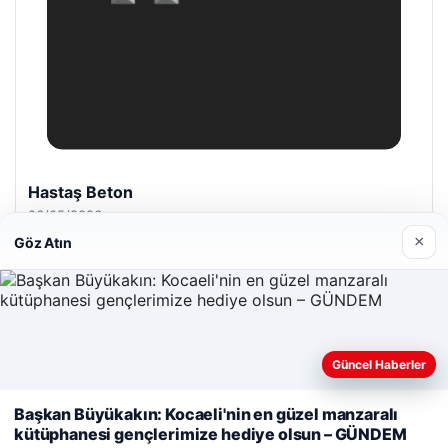
Hastaş Beton
26/05/2026
×
Göz Atın
Güncel Haberler
© 2026 Dijital Hayat – Güncel Haberler
Web sitemizi nasıl kullandığınızı daha iyi anlayabilmek,
deneyiminizi kişiselleştirmek ve geliştirmek amacıyla çerezler
malta dil okulları
|
lemagrup.com.tr
Başkan Büyükakın: Kocaeli'nin en güzel manzaralı
kullanıyoruz.
Çerez Politikamız
dhub
etcio
kütüphanesi gençlerimize hediye olsun – GÜNDEM