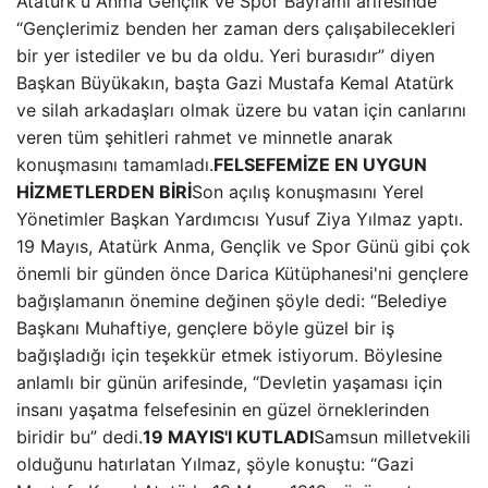
Atatürk'ü Anma Gençlik ve Spor Bayramı arifesinde
“Gençlerimiz benden her zaman ders çalışabilecekleri
bir yer istediler ve bu da oldu. Yeri burasıdır” diyen
Başkan Büyükakın, başta Gazi Mustafa Kemal Atatürk
ve silah arkadaşları olmak üzere bu vatan için canlarını
veren tüm şehitleri rahmet ve minnetle anarak
konuşmasını tamamladı.
FELSEFEMİZE EN UYGUN
HİZMETLERDEN BİRİ
Son açılış konuşmasını Yerel
Yönetimler Başkan Yardımcısı Yusuf Ziya Yılmaz yaptı.
19 Mayıs, Atatürk Anma, Gençlik ve Spor Günü gibi çok
önemli bir günden önce Darica Kütüphanesi'ni gençlere
bağışlamanın önemine değinen şöyle dedi: “Belediye
Başkanı Muhaftiye, gençlere böyle güzel bir iş
bağışladığı için teşekkür etmek istiyorum. Böylesine
anlamlı bir günün arifesinde, “Devletin yaşaması için
insanı yaşatma felsefesinin en güzel örneklerinden
biridir bu” dedi.
19 MAYIS'I KUTLADI
Samsun milletvekili
olduğunu hatırlatan Yılmaz, şöyle konuştu: “Gazi