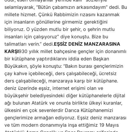
selamlayarak, “Bütün çabamızın arkasındayım” dedi. Bu
millete hizmet. Çünkü Rabbimizin rızasını kazanmak
için insanların gönüllerine girmemiz gerektiğini
biliyoruz. O yüzden mutlu bir şehir, o şehrin mutlu
insanları için çalışıyoruz” diye konuştu. Bize bu
talimatları verin.” dedi.
EŞSİZ DENİZ MANZARASINA
KARŞI
930 yıllık millet bahçesine gençler için donanımlı
bir kütüphane yaptırdıklarını iddia eden Başkan
Büyükakın, şöyle konuştu: “Bakın burası gençlerimizin
çay kahve içebileceği, ders çalışabileceği, ücretsiz
ders çalışabileceği, manzaraya karşı bir kütüphane.
deniz üzerinde eşsiz, internet erişimi olan ve
büyükşehir belediyesindeki diğer kütüphanelerle dijital
ağı bulunan Atatürk ve onunla birlikte ülkeyi kuranlar,
ülkesini en çok sevenlerdir Darıca Kütüphanemizi
gençlerimize armağan ediyoruz. Eşsiz deniz manzarası
ve tüm modern donanımıyla inşa ettiğimiz 19 Mayıs