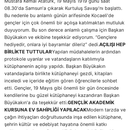
Mustafa Kemal Atatürk, 19 Mayıs 1919 günü saat
08.30'da Samsun'a çıkarak Kurtuluş Savaşı'nı başlattı.
Bu nedenle bu anlamlı günün arifesinde Kocaeli'de
gençler için çok önemli bir açılışa katılmaktan mutluluk
duyuyorum. Bu son derece anlamlı çalışma için Başkan
Büyükakın ve ekibine teşekkür ediyorum. “Gençlere
hediyedir, onlara iyi bayramlar dileriz” dedi.
AÇILIŞI HEP
BİRLİKTE TUTTULAR
Yapılan müdahalelerin ardından
protokole uyanlar ve vatandaşların katılımıyla
kütüphanenin açılışı yapıldı. Başkan Büyükakın
vatandaşlarla birlikte kütüphaneyi gezdi, kitapları
inceledi ve içeride eğitim gören öğrencilerle sohbet
etti. Gençler, 19 Mayıs gibi önemli bir gün öncesinde
kendilerine bu güzel kütüphaneyi kazandıran Başkan
Büyükakın'a da teşekkür etti.
GENÇLİK AKADEMİK
KURSUNA EV SAHİPLİĞİ YAPILACAK
Modern tarzda ve
çağın ihtiyaçları doğrultusunda inşa edilen kütüphane,
şehrin kültür ve edebiyat hayatına önemli katkı