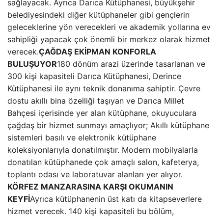
sağlayacak. Ayrıca Darıca Kütüphanesi, büyükşehir
belediyesindeki diğer kütüphaneler gibi gençlerin
geleceklerine yön verecekleri ve akademik yollarına ev
sahipliği yapacak çok önemli bir merkez olarak hizmet
verecek.
ÇAĞDAŞ EKİPMAN KONFORLA
BULUŞUYOR
180 dönüm arazi üzerinde tasarlanan ve
300 kişi kapasiteli Darıca Kütüphanesi, Derince
Kütüphanesi ile aynı teknik donanıma sahiptir. Çevre
dostu akıllı bina özelliği taşıyan ve Darıca Millet
Bahçesi içerisinde yer alan kütüphane, okuyuculara
çağdaş bir hizmet sunmayı amaçlıyor; Akıllı kütüphane
sistemleri basılı ve elektronik kütüphane
koleksiyonlarıyla donatılmıştır. Modern mobilyalarla
donatılan kütüphanede çok amaçlı salon, kafeterya,
toplantı odası ve laboratuvar alanları yer alıyor.
KÖRFEZ MANZARASINA KARŞI OKUMANIN
KEYFİ
Ayrıca kütüphanenin üst katı da kitapseverlere
hizmet verecek. 140 kişi kapasiteli bu bölüm,