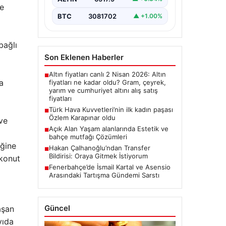
ve
BTC
3081702
▲ +1.00%
bağlı
Son Eklenen Haberler
Altın fiyatları canlı 2 Nisan 2026: Altın
■
a
fiyatları ne kadar oldu? Gram, çeyrek,
yarım ve cumhuriyet altını alış satış
fiyatları
Türk Hava Kuvvetleri’nin ilk kadın paşası
■
Özlem Karapınar oldu
 ve
Açık Alan Yaşam alanlarında Estetik ve
■
bahçe mutfağı Çözümleri
iğine
Hakan Çalhanoğlu’ndan Transfer
■
Bildirisi: Oraya Gitmek İstiyorum
 konut
Fenerbahçe’de İsmail Kartal ve Asensio
■
Arasındaki Tartışma Gündemi Sarstı
Güncel
aşan
yıda