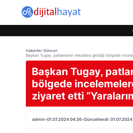
Haberler
›
Güncel
›
Başkan Tugay, patlamanın meydana geldiği bölgede inceleme
Başkan Tugay, patla
bölgede incelemelerd
ziyaret etti “Yarala
admin
•
01.07.2024 04:26
•
Güncellendi: 01.07.2024