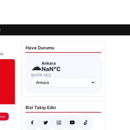
ı
Hava Durumu
EM
☁
Ankara
NaN°C
ŞEHIR SEÇ
Bizi Takip Edin
rest