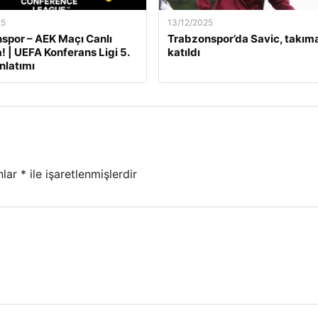
25
13/12/2025
por – AEK Maçı Canlı
Trabzonspor’da Savic, takım
! | UEFA Konferans Ligi 5.
katıldı
nlatımı
nlar
*
ile işaretlenmişlerdir