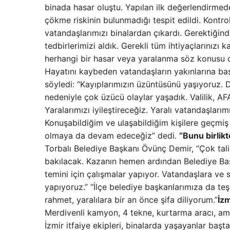
binada hasar oluştu. Yapılan ilk değerlendirmede
çökme riskinin bulunmadığı tespit edildi. Kontro
vatandaşlarımızı binalardan çıkardı. Gerektiğin
tedbirlerimizi aldık. Gerekli tüm ihtiyaçlarınızı
herhangi bir hasar veya yaralanma söz konusu d
Hayatını kaybeden vatandaşların yakınlarına başsa
söyledi: “Kayıplarımızın üzüntüsünü yaşıyoruz.
nedeniyle çok üzücü olaylar yaşadık. Valilik, AFA
Yaralarımızı iyileştireceğiz. Yaralı vatandaşlar
Konuşabildiğim ve ulaşabildiğim kişilere geçmiş 
olmaya da devam edeceğiz” dedi.
“Bunu birlik
Torbalı Belediye Başkanı Övünç Demir, “Çok tali
bakılacak. Kazanın hemen ardından Belediye Ba
temini için çalışmalar yapıyor. Vatandaşlara ve
yapıyoruz.” “İlçe belediye başkanlarımıza da te
rahmet, yaralılara bir an önce şifa diliyorum.”
İzm
Merdivenli kamyon, 4 tekne, kurtarma aracı, am
İzmir itfaiye ekipleri, binalarda yaşayanlar başt