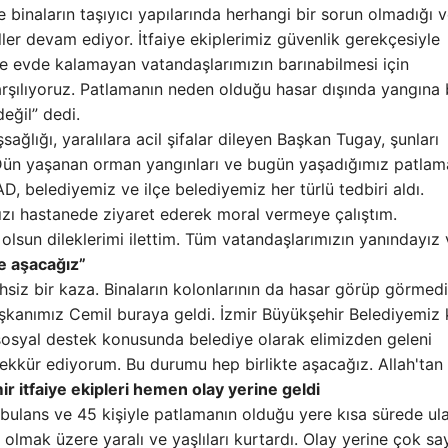
 binaların taşıyıcı yapılarında herhangi bir sorun olmadığı 
ller devam ediyor. İtfaiye ekiplerimiz güvenlik gerekçesiyle
de evde kalamayan vatandaşlarımızın barınabilmesi için
 karşılıyoruz. Patlamanın neden olduğu hasar dışında yangına 
eğil” dedi.
ğlığı, yaralılara acil şifalar dileyen Başkan Tugay, şunları
 Dün yaşanan orman yangınları ve bugün yaşadığımız patlam
D, belediyemiz ve ilçe belediyemiz her türlü tedbiri aldı.
ımızı hastanede ziyaret ederek moral vermeye çalıştım.
olsun dileklerimi ilettim. Tüm vatandaşlarımızın yanındayız
te aşacağız”
hsiz bir kaza. Binaların kolonlarının da hasar görüp görmed
şkanımız Cemil buraya geldi. İzmir Büyükşehir Belediyemiz
 sosyal destek konusunda belediye olarak elimizden geleni
şekkür ediyorum. Bu durumu hep birlikte aşacağız. Allah'tan
ir itfaiye ekipleri hemen olay yerine geldi
bulans ve 45 kişiyle patlamanın olduğu yere kısa sürede ul
a olmak üzere yaralı ve yaşlıları kurtardı. Olay yerine çok sa