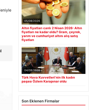
deniyle
05/08/2026
Altın fiyatları canlı 2 Nisan 2026: Altın
fiyatları ne kadar oldu? Gram, çeyrek,
yarım ve cumhuriyet altını alış satış
fiyatları
l
04/08/2026
Türk Hava Kuvvetleri’nin ilk kadın
paşası Özlem Karapınar oldu
Son Eklenen Firmalar