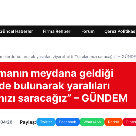
Güncel Haberler
Firma Rehberi
Forum
Çerez Politikas
lerde bulunarak yaralıları ziyaret etti “Yaralarımızı saracağız” – GÜND
manın meydana geldiği
e bulunarak yaralıları
rımızı saracağız” – GÜNDEM
Paylaş:
 04:26
Twitter
Facebook
WhatsApp
Reddit
Pinte