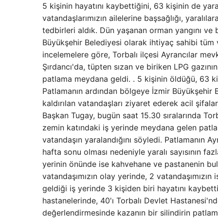
5 kişinin hayatını kaybettiğini, 63 kişinin de yar
vatandaşlarımızın ailelerine başsağlığı, yaralılar
tedbirleri aldık. Dün yaşanan orman yangını ve
Büyükşehir Belediyesi olarak ihtiyaç sahibi tüm v
incelemelere göre, Torbalı ilçesi Ayrancılar mev
Şırdancı'da, tüpten sızan ve biriken LPG gazını
patlama meydana geldi. . 5 kişinin öldüğü, 63 ki
Patlamanın ardından bölgeye İzmir Büyükşehir B
kaldırılan vatandaşları ziyaret ederek acil şifalar
Başkan Tugay, bugün saat 15.30 sıralarında Tor
zemin katındaki iş yerinde meydana gelen patlam
vatandaşın yaralandığını söyledi. Patlamanın Ay
hafta sonu olması nedeniyle yaralı sayısının f
yerinin önünde ise kahvehane ve pastanenin bul
vatandaşımızın olay yerinde, 2 vatandaşımızın 
geldiği iş yerinde 3 kişiden biri hayatını kaybet
hastanelerinde, 40'ı Torbalı Devlet Hastanesi'nde,
değerlendirmesinde kazanın bir silindirin patlam