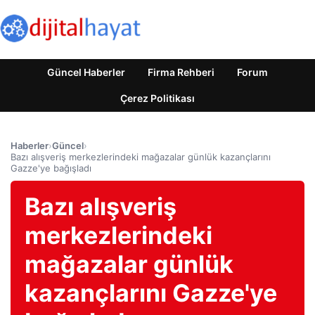
Güncel Haberler
Firma Rehberi
Forum
Çerez Politikası
Haberler
›
Güncel
›
Bazı alışveriş merkezlerindeki mağazalar günlük kazançlarını
Gazze'ye bağışladı
Bazı alışveriş
merkezlerindeki
mağazalar günlük
kazançlarını Gazze'ye