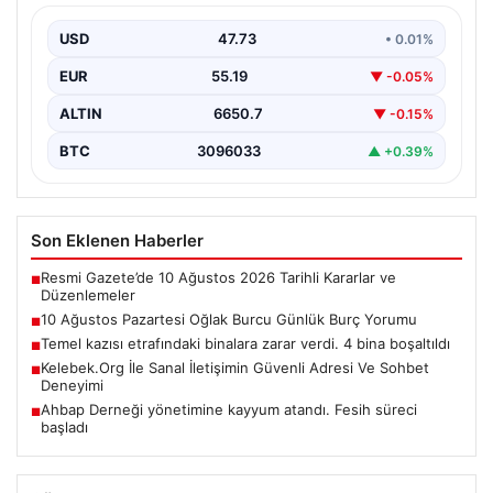
Bugün, Oğlak burcu kişilerinin kariyer ve finans
alanında önemli fırsatlarla karşılaşabileceği bir gün
USD
47.73
• 0.01%
olabilir.…
EUR
55.19
▼ -0.05%
ALTIN
6650.7
▼ -0.15%
BTC
3096033
▲ +0.39%
Son Eklenen Haberler
Resmi Gazete’de 10 Ağustos 2026 Tarihli Kararlar ve
■
Düzenlemeler
10 Ağustos Pazartesi Oğlak Burcu Günlük Burç Yorumu
■
Temel kazısı etrafındaki binalara zarar verdi. 4 bina boşaltıldı
■
Kelebek.Org İle Sanal İletişimin Güvenli Adresi Ve Sohbet
■
Deneyimi
Ahbap Derneği yönetimine kayyum atandı. Fesih süreci
■
başladı