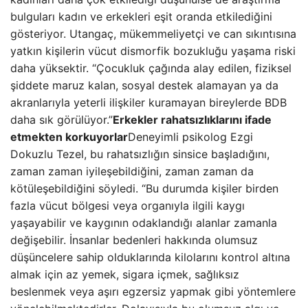
bulguları kadın ve erkekleri eşit oranda etkilediğini
gösteriyor. Utangaç, mükemmeliyetçi ve can sıkıntısına
yatkın kişilerin vücut dismorfik bozukluğu yaşama riski
daha yüksektir. “Çocukluk çağında alay edilen, fiziksel
şiddete maruz kalan, sosyal destek alamayan ya da
akranlarıyla yeterli ilişkiler kuramayan bireylerde BDB
daha sık görülüyor.”
Erkekler rahatsızlıklarını ifade
etmekten korkuyorlar
Deneyimli psikolog Ezgi
Dokuzlu Tezel, bu rahatsızlığın sinsice başladığını,
zaman zaman iyileşebildiğini, zaman zaman da
kötüleşebildiğini söyledi. “Bu durumda kişiler birden
fazla vücut bölgesi veya organıyla ilgili kaygı
yaşayabilir ve kaygının odaklandığı alanlar zamanla
değişebilir. İnsanlar bedenleri hakkında olumsuz
düşüncelere sahip olduklarında kilolarını kontrol altına
almak için az yemek, sigara içmek, sağlıksız
beslenmek veya aşırı egzersiz yapmak gibi yöntemlere