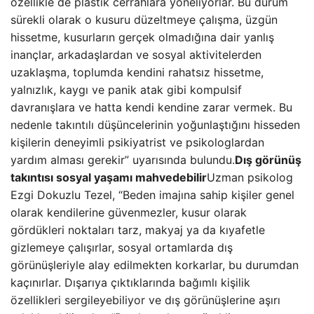
özellikle de plastik cerrahlara yöneliyorlar. Bu durum
sürekli olarak o kusuru düzeltmeye çalışma, üzgün
hissetme, kusurların gerçek olmadığına dair yanlış
inançlar, arkadaşlardan ve sosyal aktivitelerden
uzaklaşma, toplumda kendini rahatsız hissetme,
yalnızlık, kaygı ve panik atak gibi kompulsif
davranışlara ve hatta kendi kendine zarar vermek. Bu
nedenle takıntılı düşüncelerinin yoğunlaştığını hisseden
kişilerin deneyimli psikiyatrist ve psikologlardan
yardım alması gerekir” uyarısında bulundu.
Dış görünüş
takıntısı sosyal yaşamı mahvedebilir
Uzman psikolog
Ezgi Dokuzlu Tezel, “Beden imajına sahip kişiler genel
olarak kendilerine güvenmezler, kusur olarak
gördükleri noktaları tarz, makyaj ya da kıyafetle
gizlemeye çalışırlar, sosyal ortamlarda dış
görünüşleriyle alay edilmekten korkarlar, bu durumdan
kaçınırlar. Dışarıya çıktıklarında bağımlı kişilik
özellikleri sergileyebiliyor ve dış görünüşlerine aşırı