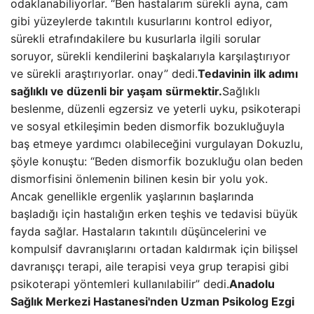
odaklanabiliyorlar. “Ben hastalarım sürekli ayna, cam
gibi yüzeylerde takıntılı kusurlarını kontrol ediyor,
sürekli etrafındakilere bu kusurlarla ilgili sorular
soruyor, sürekli kendilerini başkalarıyla karşılaştırıyor
ve sürekli araştırıyorlar. onay” dedi.
Tedavinin ilk adımı
sağlıklı ve düzenli bir yaşam sürmektir.
Sağlıklı
beslenme, düzenli egzersiz ve yeterli uyku, psikoterapi
ve sosyal etkileşimin beden dismorfik bozukluğuyla
baş etmeye yardımcı olabileceğini vurgulayan Dokuzlu,
şöyle konuştu: “Beden dismorfik bozukluğu olan beden
dismorfisini önlemenin bilinen kesin bir yolu yok.
Ancak genellikle ergenlik yaşlarının başlarında
başladığı için hastalığın erken teşhis ve tedavisi büyük
fayda sağlar. Hastaların takıntılı düşüncelerini ve
kompulsif davranışlarını ortadan kaldırmak için bilişsel
davranışçı terapi, aile terapisi veya grup terapisi gibi
psikoterapi yöntemleri kullanılabilir” dedi.
Anadolu
Sağlık Merkezi Hastanesi'nden Uzman Psikolog Ezgi