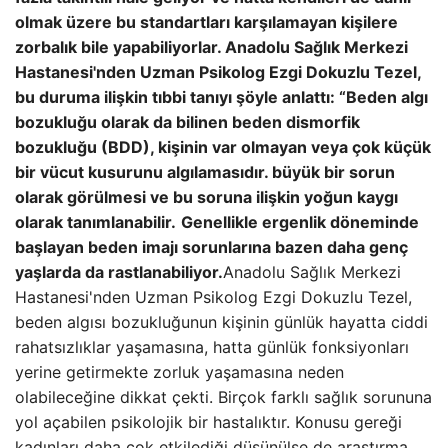
olmak üzere bu standartları karşılamayan kişilere
zorbalık bile yapabiliyorlar. Anadolu Sağlık Merkezi
Hastanesi'nden Uzman Psikolog Ezgi Dokuzlu Tezel,
bu duruma ilişkin tıbbi tanıyı şöyle anlattı: “Beden algı
bozukluğu olarak da bilinen beden dismorfik
bozukluğu (BDD), kişinin var olmayan veya çok küçük
bir vücut kusurunu algılamasıdır. büyük bir sorun
olarak görülmesi ve bu soruna ilişkin yoğun kaygı
olarak tanımlanabilir.
Genellikle ergenlik döneminde
başlayan beden imajı sorunlarına bazen daha genç
yaşlarda da rastlanabiliyor.
Anadolu Sağlık Merkezi
Hastanesi'nden Uzman Psikolog Ezgi Dokuzlu Tezel,
beden algısı bozukluğunun kişinin günlük hayatta ciddi
rahatsızlıklar yaşamasına, hatta günlük fonksiyonları
yerine getirmekte zorluk yaşamasına neden
olabileceğine dikkat çekti. Birçok farklı sağlık sorununa
yol açabilen psikolojik bir hastalıktır. Konusu gereği
kadınları daha çok etkilediği düşünülse de araştırma