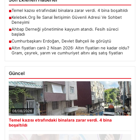
Temel kazısı etrafındaki binalara zarar verdi. 4 bina boşaltıldı
■
Kelebek.Org İle Sanal İletişimin Güvenli Adresi Ve Sohbet
■
Deneyimi
Ahbap Derneği yönetimine kayyum atandı. Fesih süreci
■
başladı
Cumhurbaşkanı Erdoğan, Devlet Bahçeli ile görüştü
■
Altın fiyatları canlı 2 Nisan 2026: Altın fiyatları ne kadar oldu?
■
Gram, çeyrek, yarım ve cumhuriyet altını alış satış fiyatları
Güncel
08/08/2026
Temel kazısı etrafındaki binalara zarar verdi. 4 bina
boşaltıldı