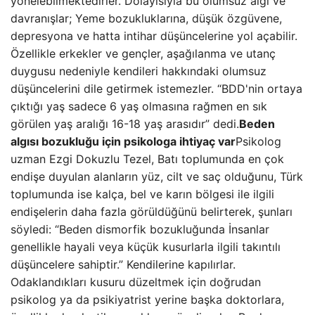
yönelebilmektedirler. Dolayısıyla bu olumsuz algı ve
davranışlar; Yeme bozukluklarına, düşük özgüvene,
depresyona ve hatta intihar düşüncelerine yol açabilir.
Özellikle erkekler ve gençler, aşağılanma ve utanç
duygusu nedeniyle kendileri hakkındaki olumsuz
düşüncelerini dile getirmek istemezler. “BDD'nin ortaya
çıktığı yaş sadece 6 yaş olmasına rağmen en sık
görülen yaş aralığı 16-18 yaş arasıdır” dedi.
Beden
algısı bozukluğu için psikologa ihtiyaç var
Psikolog
uzman Ezgi Dokuzlu Tezel, Batı toplumunda en çok
endişe duyulan alanların yüz, cilt ve saç olduğunu, Türk
toplumunda ise kalça, bel ve karın bölgesi ile ilgili
endişelerin daha fazla görüldüğünü belirterek, şunları
söyledi: “Beden dismorfik bozukluğunda İnsanlar
genellikle hayali veya küçük kusurlarla ilgili takıntılı
düşüncelere sahiptir.” Kendilerine kapılırlar.
Odaklandıkları kusuru düzeltmek için doğrudan
psikolog ya da psikiyatrist yerine başka doktorlara,