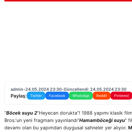
admin
•
24.05.2024 23:30
•
Güncellendi: 24.05.2024 23:30
Paylaş:
Twitter
Facebook
WhatsApp
Reddit
Pinterest
“
Böcek suyu 2
“Heyecan dorukta”! 1988 yapımı klasik fil
Bros.'un yeni fragmanı yayınlandı”
Hamamböceği suyu
” f
devamı olan bu yapımdan duygusal sahneler yer alıyor.
M