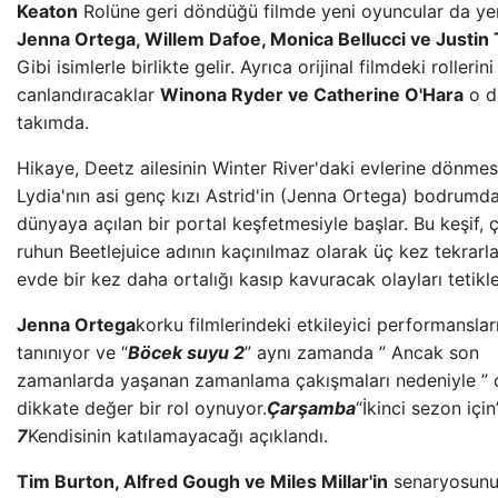
Keaton
Rolüne geri döndüğü filmde yeni oyuncular da yer
Jenna Ortega, Willem Dafoe, Monica Bellucci ve Justin
Gibi isimlerle birlikte gelir. Ayrıca orijinal filmdeki rollerin
canlandıracaklar
Winona Ryder ve Catherine O'Hara
o d
takımda.
Hikaye, Deetz ailesinin Winter River'daki evlerine dönmes
Lydia'nın asi genç kızı Astrid'in (Jenna Ortega) bodrumd
dünyaya açılan bir portal keşfetmesiyle başlar. Bu keşif, ç
ruhun Beetlejuice adının kaçınılmaz olarak üç kez tekrarl
evde bir kez daha ortalığı kasıp kavuracak olayları tetikle
Jenna Ortega
korku filmlerindeki etkileyici performanslar
tanınıyor ve “
Böcek suyu 2
” aynı zamanda ” Ancak son
zamanlarda yaşanan zamanlama çakışmaları nedeniyle ” 
dikkate değer bir rol oynuyor.
Çarşamba
“İkinci sezon için
7
Kendisinin katılamayacağı açıklandı.
Tim Burton, Alfred Gough ve Miles Millar'in
senaryosunu