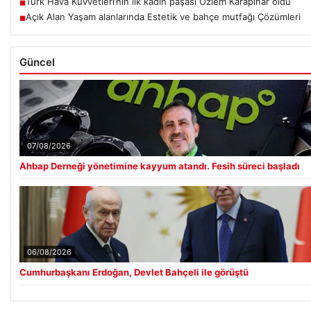
Türk Hava Kuvvetleri’nin ilk kadın paşası Özlem Karapınar oldu
■
Açık Alan Yaşam alanlarında Estetik ve bahçe mutfağı Çözümleri
■
Güncel
07/08/2026
Ahbap Derneği yönetimine kayyum atandı. Fesih süreci başladı
06/08/2026
Cumhurbaşkanı Erdoğan, Devlet Bahçeli ile görüştü