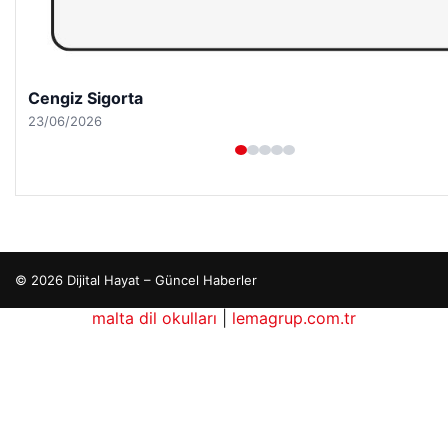
Hastaş Beton
26/05/2026
© 2026 Dijital Hayat – Güncel Haberler
malta dil okulları
|
lemagrup.com.tr
io
ordhub