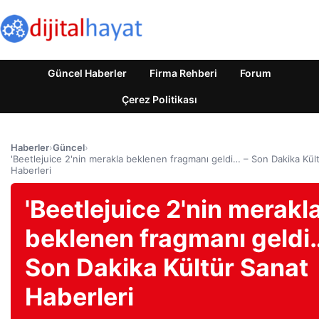
Güncel Haberler
Firma Rehberi
Forum
Çerez Politikası
Haberler
›
Güncel
›
'Beetlejuice 2'nin merakla beklenen fragmanı geldi… – Son Dakika Kül
Haberleri
'Beetlejuice 2'nin merakl
beklenen fragmanı geldi
Son Dakika Kültür Sanat
Haberleri