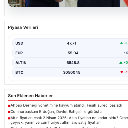
06.08.2026
Cumhurbaşkanı Erdoğan, Devlet Bahçeli ile
Piyasa Verileri
görüştü
USD
47.71
▲ +0
EUR
55.04
• 
ALTIN
6548.8
▲ +0
BTC
3050045
▼ -1
Son Eklenen Haberler
Ahbap Derneği yönetimine kayyum atandı. Fesih süreci başladı
■
Cumhurbaşkanı Erdoğan, Devlet Bahçeli ile görüştü
■
Altın fiyatları canlı 2 Nisan 2026: Altın fiyatları ne kadar oldu? Gra
■
çeyrek, yarım ve cumhuriyet altını alış satış fiyatları