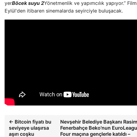
yer
Böcek suyu 2
Yönetmenlik ve yapımcılık yapıyor.” Film
Eylül'den itibaren sinemalarda seyirciyle buluşacak.
← Bitcoin fiyatı bu
Nevşehir Belediye Başkanı Rasim
seviyeye ulaşırsa
Fenerbahçe Beko'nun EuroLeagu
aşırı coşku
Four maçına gençlerle katıldı –