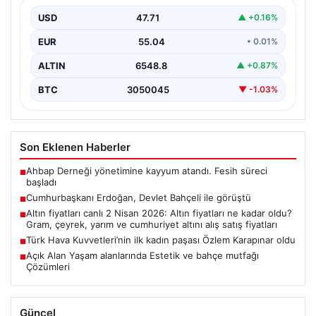
USD
47.71
▲ +0.16%
EUR
55.04
• 0.01%
ALTIN
6548.8
▲ +0.87%
BTC
3050045
▼ -1.03%
Son Eklenen Haberler
Ahbap Derneği yönetimine kayyum atandı. Fesih süreci
■
başladı
Cumhurbaşkanı Erdoğan, Devlet Bahçeli ile görüştü
■
Altın fiyatları canlı 2 Nisan 2026: Altın fiyatları ne kadar oldu?
■
Gram, çeyrek, yarım ve cumhuriyet altını alış satış fiyatları
Türk Hava Kuvvetleri’nin ilk kadın paşası Özlem Karapınar oldu
■
Açık Alan Yaşam alanlarında Estetik ve bahçe mutfağı
■
Çözümleri
Güncel