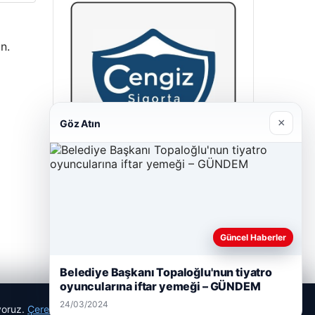
n.
×
Göz Atın
Cengiz Sigorta
23/06/2026
Güncel Haberler
Belediye Başkanı Topaloğlu'nun tiyatro
oyuncularına iftar yemeği – GÜNDEM
24/03/2024
ıyoruz.
Çerez Politikamız
Reddet
Kabul Et