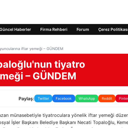
Güncel Haberler
Firma Rehberi
Forum
Çerez Politikas
 oyuncularına iftar yemeği – GÜNDEM
aloğlu'nun tiyatro
yemeği – GÜNDEM
Paylaş:
Twitter
Facebook
WhatsApp
Reddit
Pinte
an münasebetiyle tiyatroculara yönelik iftar yemeği düzen
osyal İşler Başkanı Belediye Başkanı Necati Topaloğlu, Kem