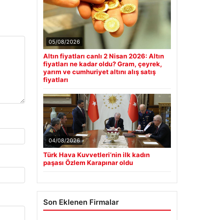
05/08/2026
Altın fiyatları canlı 2 Nisan 2026: Altın
fiyatları ne kadar oldu? Gram, çeyrek,
yarım ve cumhuriyet altını alış satış
fiyatları
04/08/2026
Türk Hava Kuvvetleri’nin ilk kadın
paşası Özlem Karapınar oldu
Son Eklenen Firmalar