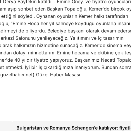
Derya Baytekin katıldı. . Emine Öney. ve tiyatro oyuncuları
 selamlaşıp sohbet eden Başkan Topaloğlu, Kemer'de birçok o
ttiğini söyledi. Oynanan oyunların Kemer halkı tarafından
oğlu, “Emine Hoca her yıl sahneye koyduğu oyunlarla insanı
irmeyi de biliyordu. Belediye başkanı olarak devam eders
kezi Salonunu yenileyeceğiz. Yalıtımını ve iç tasarımını
olarak halkımızın hizmetine sunacağız. Kemer'de sinema ve
arından dolayı minnettarım. Emine hocama ve ekibine çok te
er'de 40 yıldır tiyatro yapıyoruz. Başkanımız Necati Topalo
met etmekti. İyi bir iş çıkardığımıza inanıyorum. Bundan sonr
(guzelhaber.net) Güzel Haber Masası
Bulgaristan ve Romanya Schengen'e katılıyor: fiyatl