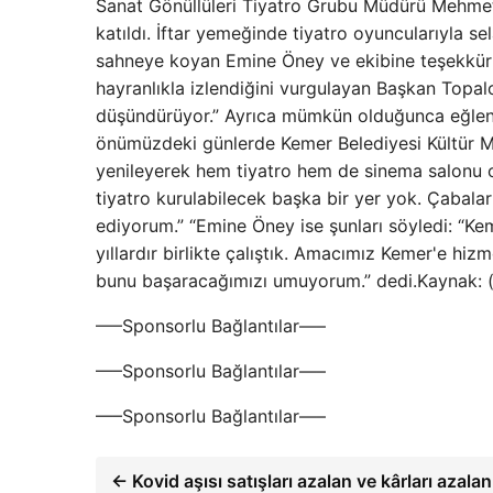
Sanat Gönüllüleri Tiyatro Grubu Müdürü Mehmet 
katıldı. İftar yemeğinde tiyatro oyuncularıyla
sahneye koyan Emine Öney ve ekibine teşekkür e
hayranlıkla izlendiğini vurgulayan Başkan Topal
düşündürüyor.” Ayrıca mümkün olduğunca eğlend
önümüzdeki günlerde Kemer Belediyesi Kültür Mer
yenileyerek hem tiyatro hem de sinema salonu 
tiyatro kurulabilecek başka bir yer yok. Çabal
ediyorum.” “Emine Öney ise şunları söyledi: “Kem
yıllardır birlikte çalıştık. Amacımız Kemer'e hiz
bunu başaracağımızı umuyorum.” dedi.Kaynak: 
—–Sponsorlu Bağlantılar—–
—–Sponsorlu Bağlantılar—–
—–Sponsorlu Bağlantılar—–
← Kovid aşısı satışları azalan ve kârları azalan