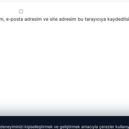
m, e-posta adresim ve site adresim bu tarayıcıya kaydedilsi
 deneyiminizi kişiselleştirmek ve geliştirmek amacıyla çerezler kullan