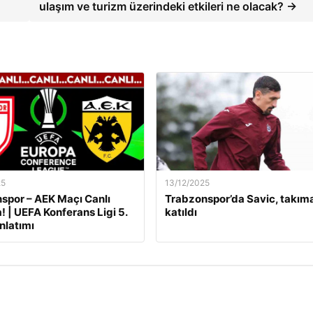
ulaşım ve turizm üzerindeki etkileri ne olacak? →
25
13/12/2025
por – AEK Maçı Canlı
Trabzonspor’da Savic, takım
! | UEFA Konferans Ligi 5.
katıldı
nlatımı