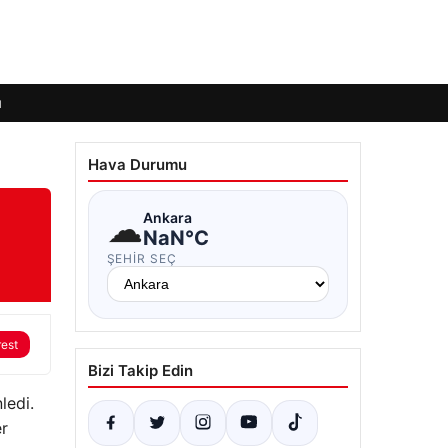
ı
Hava Durumu
☁
Ankara
NaN°C
ŞEHIR SEÇ
rest
Bizi Takip Edin
ledi.
er