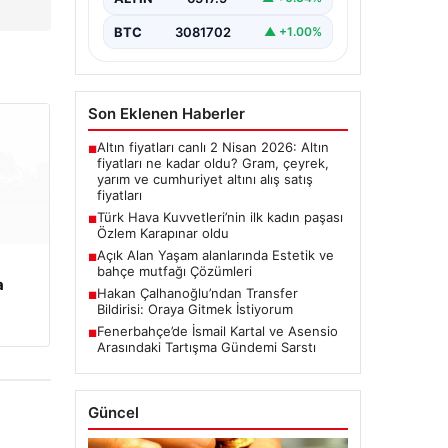
BTC
3081702
▲ +1.00%
Son Eklenen Haberler
Altın fiyatları canlı 2 Nisan 2026: Altın
■
fiyatları ne kadar oldu? Gram, çeyrek,
yarım ve cumhuriyet altını alış satış
fiyatları
Türk Hava Kuvvetleri’nin ilk kadın paşası
■
Özlem Karapınar oldu
Açık Alan Yaşam alanlarında Estetik ve
■
bahçe mutfağı Çözümleri
a
Hakan Çalhanoğlu’ndan Transfer
■
Bildirisi: Oraya Gitmek İstiyorum
Fenerbahçe’de İsmail Kartal ve Asensio
■
Arasındaki Tartışma Gündemi Sarstı
Güncel