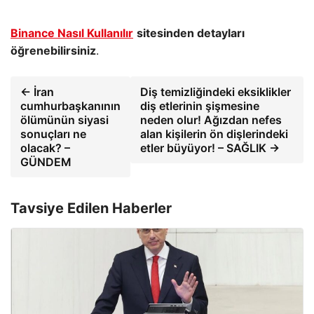
Binance Nasıl Kullanılır
sitesinden detayları
ö
ğ
renebilirsiniz
.
← İran
Diş temizliğindeki eksiklikler
cumhurbaşkanının
diş etlerinin şişmesine
ölümünün siyasi
neden olur! Ağızdan nefes
sonuçları ne
alan kişilerin ön dişlerindeki
olacak? –
etler büyüyor! – SAĞLIK →
GÜNDEM
Tavsiye Edilen Haberler