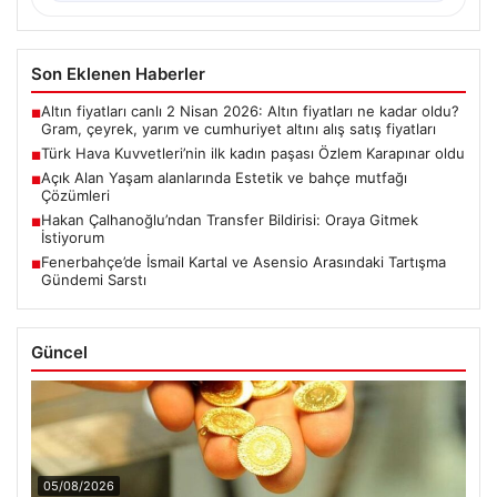
04.08.2026
Açık Alan Yaşam alanlarında Estetik ve
Piyasa Verileri
bahçe mutfağı Çözümleri
Günümüzde bahçe sosyal alanlar, konutların en popüler
köşelerinden parçası durumuna ulaşmıştır. Bahçeyle
USD
47.59
▲ +0.10%
bütünleşik zaman…
EUR
54.93
▲ +0.11%
ALTIN
6328.8
▲ +1.57%
BTC
3051191
▲ +0.78%
Son Eklenen Haberler
Altın fiyatları canlı 2 Nisan 2026: Altın fiyatları ne kadar oldu?
■
Gram, çeyrek, yarım ve cumhuriyet altını alış satış fiyatları
Türk Hava Kuvvetleri’nin ilk kadın paşası Özlem Karapınar oldu
■
Açık Alan Yaşam alanlarında Estetik ve bahçe mutfağı
■
Çözümleri
Hakan Çalhanoğlu’ndan Transfer Bildirisi: Oraya Gitmek
■
İstiyorum