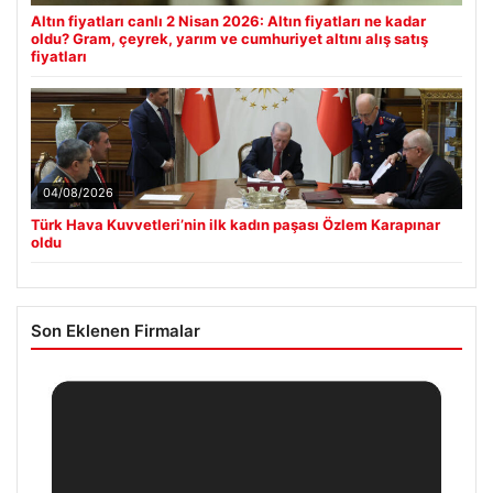
Fenerbahçe’de İsmail Kartal ve Asensio Arasındaki Tartışma
■
Gündemi Sarstı
Güncel
05/08/2026
Altın fiyatları canlı 2 Nisan 2026: Altın fiyatları ne kadar
oldu? Gram, çeyrek, yarım ve cumhuriyet altını alış satış
fiyatları
04/08/2026
Türk Hava Kuvvetleri’nin ilk kadın paşası Özlem Karapınar
oldu