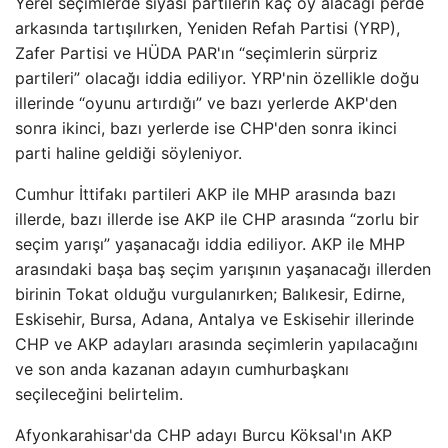
Yerel seçimlerde siyasi partilerin kaç oy alacağı perde
arkasında tartışılırken, Yeniden Refah Partisi (YRP),
Zafer Partisi ve HÜDA PAR'ın “seçimlerin sürpriz
partileri” olacağı iddia ediliyor. YRP'nin özellikle doğu
illerinde “oyunu artırdığı” ve bazı yerlerde AKP'den
sonra ikinci, bazı yerlerde ise CHP'den sonra ikinci
parti haline geldiği söyleniyor.
Cumhur İttifakı partileri AKP ile MHP arasında bazı
illerde, bazı illerde ise AKP ile CHP arasında “zorlu bir
seçim yarışı” yaşanacağı iddia ediliyor. AKP ile MHP
arasındaki başa baş seçim yarışının yaşanacağı illerden
birinin Tokat olduğu vurgulanırken; Balıkesir, Edirne,
Eskisehir, Bursa, Adana, Antalya ve Eskisehir illerinde
CHP ve AKP adayları arasında seçimlerin yapılacağını
ve son anda kazanan adayın cumhurbaşkanı
seçileceğini belirtelim.
Afyonkarahisar'da CHP adayı Burcu Köksal'ın AKP