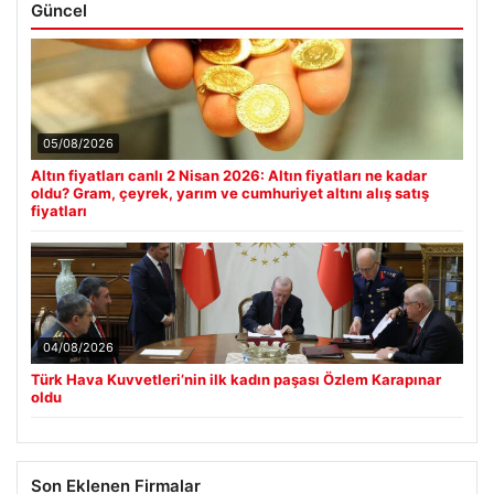
Güncel
05/08/2026
Altın fiyatları canlı 2 Nisan 2026: Altın fiyatları ne kadar
oldu? Gram, çeyrek, yarım ve cumhuriyet altını alış satış
fiyatları
04/08/2026
Türk Hava Kuvvetleri’nin ilk kadın paşası Özlem Karapınar
oldu
Son Eklenen Firmalar