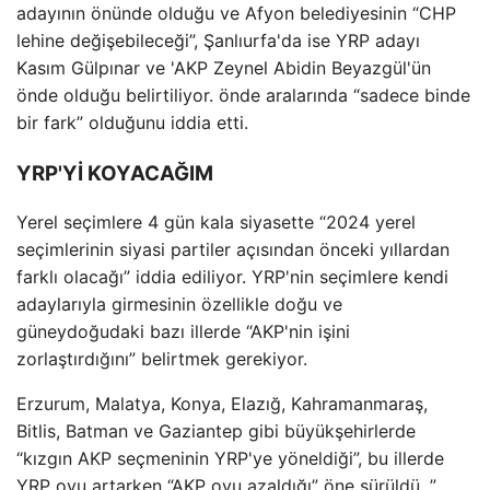
adayının önünde olduğu ve Afyon belediyesinin “CHP
lehine değişebileceği”, Şanlıurfa'da ise YRP adayı
Kasım Gülpınar ve 'AKP Zeynel Abidin Beyazgül'ün
önde olduğu belirtiliyor. önde aralarında “sadece binde
bir fark” olduğunu iddia etti.
YRP'Yİ KOYACAĞIM
Yerel seçimlere 4 gün kala siyasette “2024 yerel
seçimlerinin siyasi partiler açısından önceki yıllardan
farklı olacağı” iddia ediliyor. YRP'nin seçimlere kendi
adaylarıyla girmesinin özellikle doğu ve
güneydoğudaki bazı illerde “AKP'nin işini
zorlaştırdığını” belirtmek gerekiyor.
Erzurum, Malatya, Konya, Elazığ, Kahramanmaraş,
Bitlis, Batman ve Gaziantep gibi büyükşehirlerde
“kızgın AKP seçmeninin YRP'ye yöneldiği”, bu illerde
YRP oyu artarken “AKP oyu azaldığı” öne sürüldü. ”