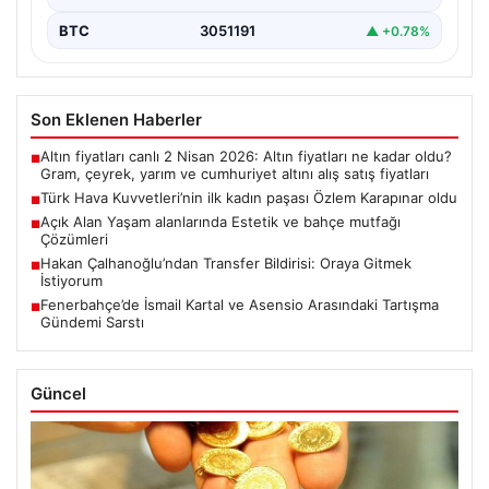
BTC
3051191
▲ +0.78%
Son Eklenen Haberler
Altın fiyatları canlı 2 Nisan 2026: Altın fiyatları ne kadar oldu?
■
Gram, çeyrek, yarım ve cumhuriyet altını alış satış fiyatları
Türk Hava Kuvvetleri’nin ilk kadın paşası Özlem Karapınar oldu
■
Açık Alan Yaşam alanlarında Estetik ve bahçe mutfağı
■
Çözümleri
Hakan Çalhanoğlu’ndan Transfer Bildirisi: Oraya Gitmek
■
İstiyorum
Fenerbahçe’de İsmail Kartal ve Asensio Arasındaki Tartışma
■
Gündemi Sarstı
Güncel