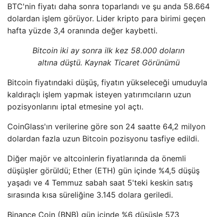
BTC'nin fiyatı daha sonra toparlandı ve şu anda 58.664
dolardan işlem görüyor. Lider kripto para birimi geçen
hafta yüzde 3,4 oranında değer kaybetti.
Bitcoin iki ay sonra ilk kez 58.000 doların
altına düştü. Kaynak Ticaret Görünümü
Bitcoin fiyatındaki düşüş, fiyatın yükseleceği umuduyla
kaldıraçlı işlem yapmak isteyen yatırımcıların uzun
pozisyonlarını iptal etmesine yol açtı.
CoinGlass'ın verilerine göre son 24 saatte 64,2 milyon
dolardan fazla uzun Bitcoin pozisyonu tasfiye edildi.
Diğer majör ve altcoinlerin fiyatlarında da önemli
düşüşler görüldü; Ether (ETH) gün içinde %4,5 düşüş
yaşadı ve 4 Temmuz sabah saat 5'teki keskin satış
sırasında kısa süreliğine 3.145 dolara geriledi.
Binance Coin (BNB) gün içinde %6 düşüşle 573