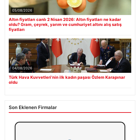
05/08/2026
Altın fiyatları canlı 2 Nisan 2026: Altın fiyatları ne kadar
oldu? Gram, çeyrek, yarım ve cumhuriyet altını alış satış
fiyatları
04/08/2026
Türk Hava Kuvvetleri’nin ilk kadın paşası Özlem Karapınar
oldu
Son Eklenen Firmalar