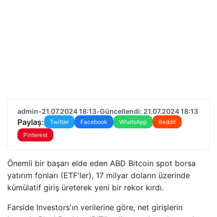
admin
•
21.07.2024 18:13
•
Güncellendi: 21.07.2024 18:13
Paylaş:
Twitter
Facebook
WhatsApp
Reddit
Pinterest
Önemli bir başarı elde eden ABD Bitcoin spot borsa
yatırım fonları (ETF'ler), 17 milyar doların üzerinde
kümülatif giriş üreterek yeni bir rekor kırdı.
Farside Investors'ın verilerine göre, net girişlerin