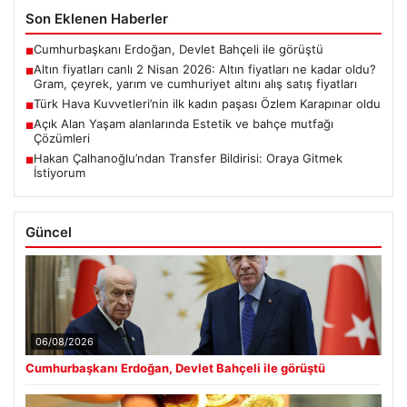
Son Eklenen Haberler
Cumhurbaşkanı Erdoğan, Devlet Bahçeli ile görüştü
■
Altın fiyatları canlı 2 Nisan 2026: Altın fiyatları ne kadar oldu?
■
Gram, çeyrek, yarım ve cumhuriyet altını alış satış fiyatları
Türk Hava Kuvvetleri’nin ilk kadın paşası Özlem Karapınar oldu
■
Açık Alan Yaşam alanlarında Estetik ve bahçe mutfağı
■
Çözümleri
Hakan Çalhanoğlu’ndan Transfer Bildirisi: Oraya Gitmek
■
İstiyorum
Güncel
06/08/2026
Cumhurbaşkanı Erdoğan, Devlet Bahçeli ile görüştü