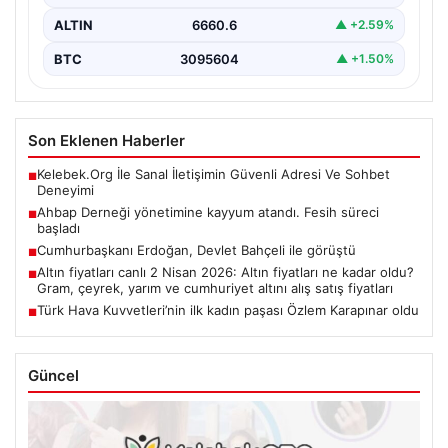
ALTIN
6660.6
▲ +2.59%
BTC
3095604
▲ +1.50%
Son Eklenen Haberler
Kelebek.Org İle Sanal İletişimin Güvenli Adresi Ve Sohbet
■
Deneyimi
Ahbap Derneği yönetimine kayyum atandı. Fesih süreci
■
başladı
Cumhurbaşkanı Erdoğan, Devlet Bahçeli ile görüştü
■
Altın fiyatları canlı 2 Nisan 2026: Altın fiyatları ne kadar oldu?
■
Gram, çeyrek, yarım ve cumhuriyet altını alış satış fiyatları
Türk Hava Kuvvetleri’nin ilk kadın paşası Özlem Karapınar oldu
■
Güncel