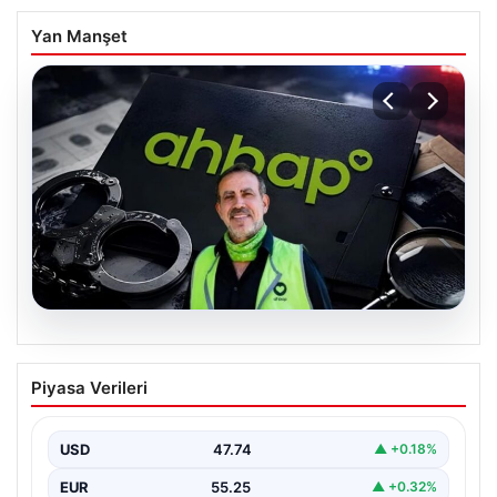
Yan Manşet
07.08.2026
Ahbap Derneği yönetimine kayyum
Piyasa Verileri
atandı. Fesih süreci başladı
USD
47.74
▲ +0.18%
EUR
55.25
▲ +0.32%