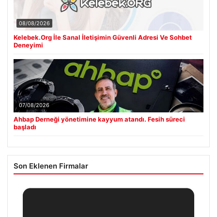
08/08/2026
Kelebek.Org İle Sanal İletişimin Güvenli Adresi Ve Sohbet
Deneyimi
07/08/2026
Ahbap Derneği yönetimine kayyum atandı. Fesih süreci
başladı
Son Eklenen Firmalar