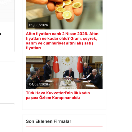
05/08/2026
a
Altın fiyatları canlı 2 Nisan 2026: Altın
fiyatları ne kadar oldu? Gram, çeyrek,
yarım ve cumhuriyet altını alış satış
fiyatları
04/08/2026
Türk Hava Kuvvetleri’nin ilk kadın
paşası Özlem Karapınar oldu
Son Eklenen Firmalar