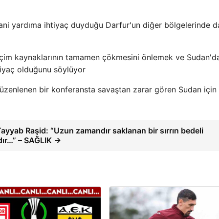
sani yardıma ihtiyaç duyduğu Darfur'un diğer bölgelerinde 
 geçim kaynaklarının tamamen çökmesini önlemek ve Sudan'da
htiyaç olduğunu söylüyor
 düzenlenen bir konferansta savaştan zarar gören Sudan için
Tayyab Raşid: “Uzun zamandır saklanan bir sırrın bedeli
dır…” – SAĞLIK →