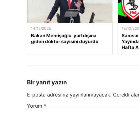
14/12/2025
13/12/20
Bakan Memişoğlu, yurtdışına
Samsuns
giden doktor sayısını duyurdu
Yayında
Hafta A
Bir yanıt yazın
E-posta adresiniz yayınlanmayacak.
Gerekli ala
Yorum
*