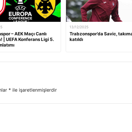
25
13/12/2025
por – AEK Maçı Canlı
Trabzonspor’da Savic, takım
! | UEFA Konferans Ligi 5.
katıldı
nlatımı
nlar
*
ile işaretlenmişlerdir