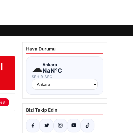
ı
Hava Durumu
l
☁
Ankara
NaN°C
ŞEHIR SEÇ
rest
Bizi Takip Edin