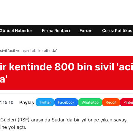
Güncel Haberler
Firma Rehberi
Forum
Çerez Politikas
il 'acil ve aşırı tehlike altında'
r kentinde 800 bin sivil 'aci
a'
Paylaş:
4 15:10
Twitter
Facebook
WhatsApp
Reddit
Pinte
 Güçleri (RSF) arasında Sudan'da bir yıl önce çıkan savaş,
ne yol açtı.