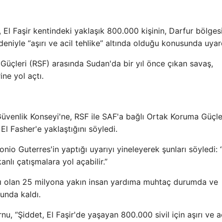
ni, El Faşir kentindeki yaklaşık 800.000 kişinin, Darfur bölge
eniyle “aşırı ve acil tehlike” altında olduğu konusunda uyar
 Güçleri (RSF) arasında Sudan'da bir yıl önce çıkan savaş,
ne yol açtı.
 Güvenlik Konseyi'ne, RSF ile SAF'a bağlı Ortak Koruma Güçle
l Fasher'e yaklaştığını söyledi.
io Guterres'in yaptığı uyarıyı yineleyerek şunları söyledi: 
anlı çatışmalara yol açabilir.”
ısı olan 25 milyona yakın insan yardıma muhtaç durumda ve
runda kaldı.
“Şiddet, El Faşir'de yaşayan 800.000 sivil için aşırı ve ac