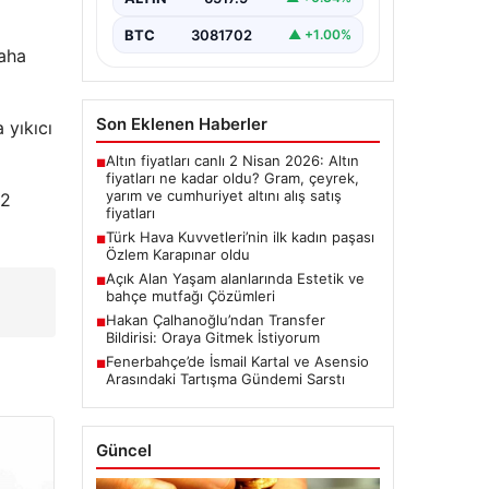
BTC
3081702
▲ +1.00%
daha
Son Eklenen Haberler
 yıkıcı
Altın fiyatları canlı 2 Nisan 2026: Altın
■
fiyatları ne kadar oldu? Gram, çeyrek,
yarım ve cumhuriyet altını alış satış
 2
fiyatları
Türk Hava Kuvvetleri’nin ilk kadın paşası
■
Özlem Karapınar oldu
Açık Alan Yaşam alanlarında Estetik ve
■
bahçe mutfağı Çözümleri
Hakan Çalhanoğlu’ndan Transfer
■
Bildirisi: Oraya Gitmek İstiyorum
Fenerbahçe’de İsmail Kartal ve Asensio
■
Arasındaki Tartışma Gündemi Sarstı
Güncel