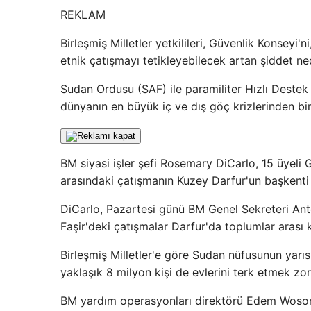
REKLAM
Birleşmiş Milletler yetkilileri, Güvenlik Konseyi'
etnik çatışmayı tetikleyebilecek artan şiddet ned
Sudan Ordusu (SAF) ile paramiliter Hızlı Destek
dünyanın en büyük iç ve dış göç krizlerinden biri
BM siyasi işler şefi Rosemary DiCarlo, 15 üyeli
arasındaki çatışmanın Kuzey Darfur'un başkenti E
DiCarlo, Pazartesi günü BM Genel Sekreteri Anton
Faşir'deki çatışmalar Darfur'da toplumlar arası k
Birleşmiş Milletler'e göre Sudan nüfusunun yar
yaklaşık 8 milyon kişi de evlerini terk etmek zo
BM yardım operasyonları direktörü Edem Wosornu, 