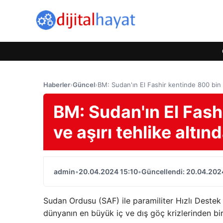
Haberler
›
Güncel
›
BM: Sudan'ın El Fashir kentinde 800 bin siv
BM: Sudan'ın El Fashi
ve aşırı tehlike altınd
admin
•
20.04.2024 15:10
•
Güncellendi: 20.04.202
Sudan Ordusu (SAF) ile paramiliter Hızlı Destek
dünyanın en büyük iç ve dış göç krizlerinden biri