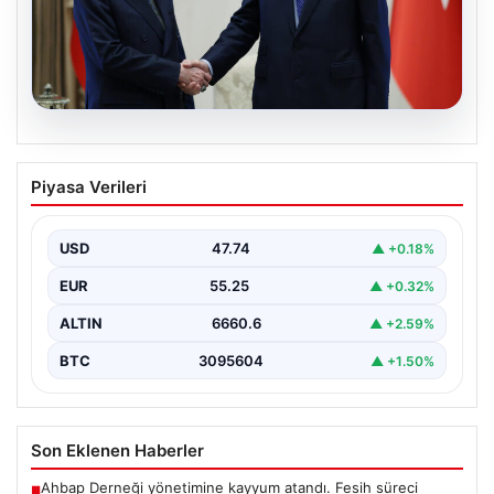
06.08.2026
Cumhurbaşkanı Erdoğan, Devlet
Piyasa Verileri
Bahçeli ile görüştü
USD
47.74
▲ +0.18%
EUR
55.25
▲ +0.32%
ALTIN
6660.6
▲ +2.59%
BTC
3095604
▲ +1.50%
Son Eklenen Haberler
Ahbap Derneği yönetimine kayyum atandı. Fesih süreci
■