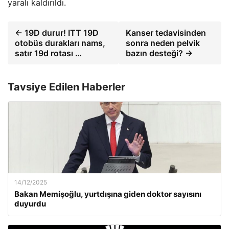
yaralı kaldırıldı.
← 19D durur! ITT 19D
Kanser tedavisinden
otobüs durakları nams,
sonra neden pelvik
satır 19d rotası …
bazın desteği? →
Tavsiye Edilen Haberler
14/12/2025
Bakan Memişoğlu, yurtdışına giden doktor sayısını
duyurdu