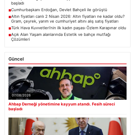
başladı
Cumhurbaşkanı Erdoğan, Devlet Bahçeli ile görüştü
■
Altın fiyatları canlı 2 Nisan 2026: Altın fiyatları ne kadar oldu?
■
Gram, çeyrek, yarım ve cumhuriyet altını alış satış fiyatları
Türk Hava Kuvvetleri’nin ilk kadın paşası Özlem Karapınar oldu
■
Açık Alan Yaşam alanlarında Estetik ve bahçe mutfağı
■
Çözümleri
Güncel
07/08/2026
Ahbap Derneği yönetimine kayyum atandı. Fesih süreci
başladı