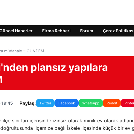
Güncel Haberler
Firma Rehberi
Forum
Çerez Politikas
ılara müdahale – GÜNDEM
'nden plansız yapılara
M
Paylaş:
 19:45
Twitter
Facebook
WhatsApp
Reddit
Pinte
ilçe sınırları içerisinde izinsiz olarak minik ev olarak adland
 doğrultusunda ilçemize bağlı İskele ilçesinde küçük bir ev g