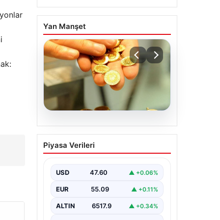
yonlar
Yan Manşet
i
nak:
05.08.2026
Altın fiyatları canlı 2
Piyasa Verileri
Nisan 2026: Altın
fiyatları ne kadar oldu?
Gram, çeyrek, yarım ve
USD
47.60
▲ +0.06%
cumhuriyet altını alış
EUR
55.09
▲ +0.11%
satış fiyatları
ALTIN
6517.9
▲ +0.34%