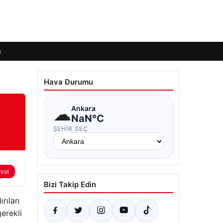
ı
Hava Durumu
☁
Ankara
NaN°C
ŞEHIR SEÇ
rest
Bizi Takip Edin
ırılan
erekli