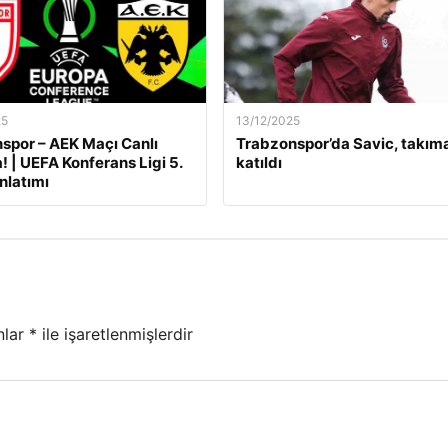
25
13/12/2025
por – AEK Maçı Canlı
Trabzonspor’da Savic, takım
! | UEFA Konferans Ligi 5.
katıldı
nlatımı
nlar
*
ile işaretlenmişlerdir