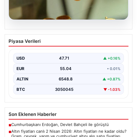
05.08.2026
Altın fiyatları canlı 2 Nisan 2026: Altın
Piyasa Verileri
fiyatları ne kadar oldu? Gram, çeyrek,
yarım ve cumhuriyet altını alış satış
fiyatları
USD
47.71
▲ +0.16%
EUR
55.04
• 0.01%
ALTIN
6548.8
▲ +0.87%
BTC
3050045
▼ -1.03%
Son Eklenen Haberler
Cumhurbaşkanı Erdoğan, Devlet Bahçeli ile görüştü
■
Altın fiyatları canlı 2 Nisan 2026: Altın fiyatları ne kadar oldu?
■
Gram, çeyrek, yarım ve cumhuriyet altını alış satış fiyatları