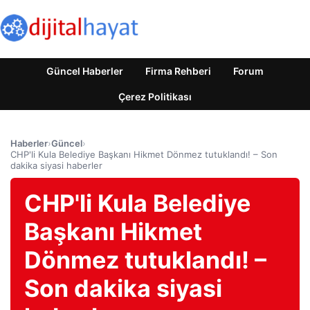
Güncel Haberler
Firma Rehberi
Forum
Çerez Politikası
Haberler
›
Güncel
›
CHP'li Kula Belediye Başkanı Hikmet Dönmez tutuklandı! – Son
dakika siyasi haberler
CHP'li Kula Belediye
Başkanı Hikmet
Dönmez tutuklandı! –
Son dakika siyasi