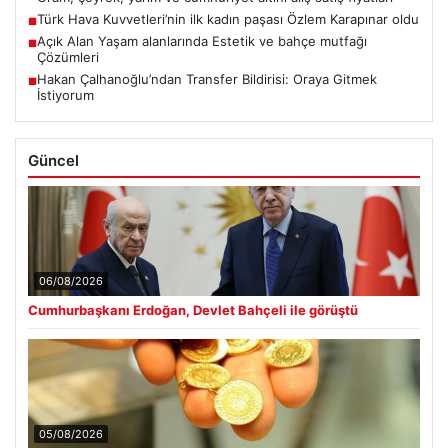
Türk Hava Kuvvetleri’nin ilk kadın paşası Özlem Karapınar oldu
■
Açık Alan Yaşam alanlarında Estetik ve bahçe mutfağı
■
Çözümleri
Hakan Çalhanoğlu’ndan Transfer Bildirisi: Oraya Gitmek
■
İstiyorum
Güncel
06/08/2026
Cumhurbaşkanı Erdoğan, Devlet Bahçeli ile görüştü
05/08/2026