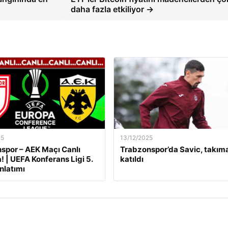
daha fazla etkiliyor →
25
13/12/2025
por – AEK Maçı Canlı
Trabzonspor’da Savic, takım
! | UEFA Konferans Ligi 5.
katıldı
nlatımı