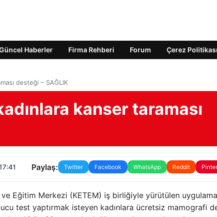
Güncel Haberler
Firma Rehberi
Forum
Çerez Politikas
raması desteği – SAĞLIK
 kadınlara kanser taraması
Paylaş:
17:41
Twitter
Facebook
WhatsApp
Reddit
Pinte
 ve Eğitim Merkezi (KETEM) iş birliğiyle yürütülen uygulam
ucu test yaptırmak isteyen kadınlara ücretsiz mamografi d