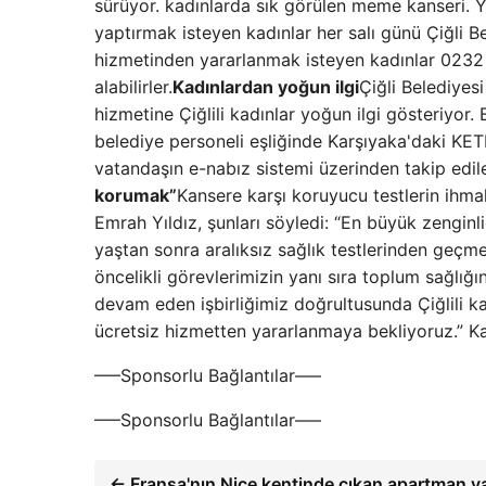
sürüyor. kadınlarda sık görülen meme kanseri. Y
yaptırmak isteyen kadınlar her salı günü Çiğli Bel
hizmetinden yararlanmak isteyen kadınlar 0232
alabilirler.
Kadınlardan yoğun ilgi
Çiğli Belediye
hizmetine Çiğlili kadınlar yoğun ilgi gösteriyor.
belediye personeli eşliğinde Karşıyaka'daki KE
vatandaşın e-nabız sistemi üzerinden takip edil
korumak”
Kansere karşı koruyucu testlerin ihma
Emrah Yıldız, şunları söyledi: “En büyük zenginl
yaştan sonra aralıksız sağlık testlerinden geçmel
öncelikli görevlerimizin yanı sıra toplum sağlı
devam eden işbirliğimiz doğrultusunda Çiğlili k
ücretsiz hizmetten yararlanmaya bekliyoruz.” K
—–Sponsorlu Bağlantılar—–
—–Sponsorlu Bağlantılar—–
← Fransa'nın Nice kentinde çıkan apartman y