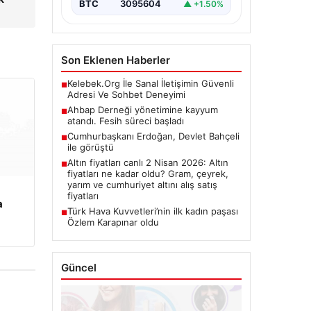
BTC
3095604
▲ +1.50%
Son Eklenen Haberler
Kelebek.Org İle Sanal İletişimin Güvenli
■
Adresi Ve Sohbet Deneyimi
Ahbap Derneği yönetimine kayyum
■
atandı. Fesih süreci başladı
Cumhurbaşkanı Erdoğan, Devlet Bahçeli
■
ile görüştü
Altın fiyatları canlı 2 Nisan 2026: Altın
■
fiyatları ne kadar oldu? Gram, çeyrek,
yarım ve cumhuriyet altını alış satış
fiyatları
a
Türk Hava Kuvvetleri’nin ilk kadın paşası
■
Özlem Karapınar oldu
Güncel