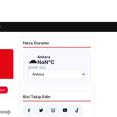
ı
Hava Durumu
☁
Ankara
NaN°C
ŞEHIR SEÇ
rest
Bizi Takip Edin
a
esteği