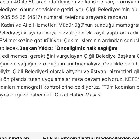
aşları 40 ile 69 arasında değişen ve kansere karşı koruyucu
ediyesi önüne servislerle getiriliyor. Çiğli Belediyesi'nin bu
 935 55 35 (4517) numaralı telefonu arayarak randevu
si Kadın ve Aile Hizmetleri Müdürlüğü'nün sunduğu mamograf
 Belediyeyi arayarak veya bizzat gelerek kayıt yaptıran kadın
TEM merkezine götürülüyor. Çekim işleminin ardından sonuç
ebilecek.
Başkan Yıldız: “Önceliğimiz halk sağlığını
l edilmemesi gerektiğini vurgulayan Çiğli Belediye Başkanı 
iğimizin sağlığımız olduğunu unutmamalıyız. Özellikle belli b
iyiz. Çiğli Belediyesi olarak altyapı ve üstyapı hizmetleri gi
ğını ön planda tutan uygulamalarımıza devam ediyoruz. KETE
adınları mamografi kontrollerine bekliyoruz. “Tüm kadınları 
aynak: (guzelhaber.net) Güzel Haber Masası
angınında en
ETF'ler Bitcoin fiyatını madencilerden ço