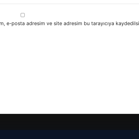
m, e-posta adresim ve site adresim bu tarayıcıya kaydedilsi
malta dil okulları
|
lemagrup.com.tr