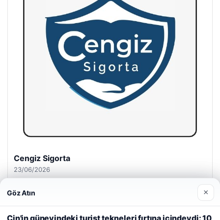
Hastaş Beton
26/05/2026
×
Göz Atın
Web sitemizi nasıl kullandığınızı daha iyi anlayabilmek,
deneyiminizi kişiselleştirmek ve geliştirmek amacıyla çerezler
Çin'in güneyindeki turist tekneleri fırtına içindeydi: 10