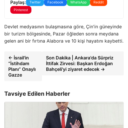
Paylaş:
Twitter
Facebook
WhatsApp
Reddit
Pinterest
Devlet medyasının bulaşmasına göre, Çin'in güneyinde
bir turizm bölgesinde, Pazar öğleden sonra meydana
gelen ani bir fırtına Alabora ve 10 kişi hayatını kaybetti.
← İsrail'in
Son Dakika | Ankara'da Sürpriz
“İstihdam
İttifak Zirvesi: Başkan Erdoğan
Planı” Onaylı
Bahçeli'yi ziyaret edecek →
Gazze
Tavsiye Edilen Haberler