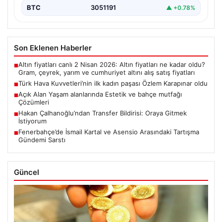
BTC
3051191
▲ +0.78%
Son Eklenen Haberler
Altın fiyatları canlı 2 Nisan 2026: Altın fiyatları ne kadar oldu?
■
Gram, çeyrek, yarım ve cumhuriyet altını alış satış fiyatları
Türk Hava Kuvvetleri’nin ilk kadın paşası Özlem Karapınar oldu
■
Açık Alan Yaşam alanlarında Estetik ve bahçe mutfağı
■
Çözümleri
Hakan Çalhanoğlu’ndan Transfer Bildirisi: Oraya Gitmek
■
İstiyorum
Fenerbahçe’de İsmail Kartal ve Asensio Arasındaki Tartışma
■
Gündemi Sarstı
Güncel