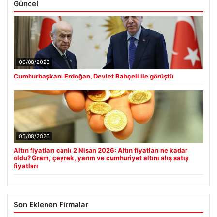
Güncel
06/08/2026
Cumhurbaşkanı Erdoğan, Devlet Bahçeli ile görüştü
05/08/2026
Altın fiyatları canlı 2 Nisan 2026: Altın fiyatları ne kadar
oldu? Gram, çeyrek, yarım ve cumhuriyet altını alış satış
fiyatları
Son Eklenen Firmalar