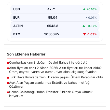
yarım ve cumhuriyet altını alış satış
fiyatları
USD
47.71
▲ +0.16%
EUR
55.04
• 0.01%
ALTIN
6548.8
▲ +0.87%
BTC
3050045
▼ -1.03%
Son Eklenen Haberler
Cumhurbaşkanı Erdoğan, Devlet Bahçeli ile görüştü
■
Altın fiyatları canlı 2 Nisan 2026: Altın fiyatları ne kadar oldu?
■
Gram, çeyrek, yarım ve cumhuriyet altını alış satış fiyatları
Türk Hava Kuvvetleri’nin ilk kadın paşası Özlem Karapınar oldu
■
Açık Alan Yaşam alanlarında Estetik ve bahçe mutfağı
■
Çözümleri
Hakan Çalhanoğlu’ndan Transfer Bildirisi: Oraya Gitmek
■
İstiyorum