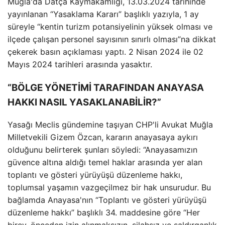
Muğla'da Datça Kaymakamlığı, 13.03.2024 tarihinde
yayınlanan “Yasaklama Kararı” başlıklı yazıyla, 1 ay
süreyle “kentin turizm potansiyelinin yüksek olması ve
ilçede çalışan personel sayısının sınırlı olması”na dikkat
çekerek basın açıklaması yaptı. 2 Nisan 2024 ile 02
Mayıs 2024 tarihleri ​​arasında yasaktır.
“BÖLGE YÖNETİMİ TARAFINDAN ANAYASA
HAKKI NASIL YASAKLANABİLİR?”
Yasağı Meclis gündemine taşıyan CHP'li Avukat Muğla
Milletvekili Gizem Özcan, kararın anayasaya aykırı
olduğunu belirterek şunları söyledi: “Anayasamızın
güvence altına aldığı temel haklar arasında yer alan
toplantı ve gösteri yürüyüşü düzenleme hakkı,
toplumsal yaşamın vazgeçilmez bir hak unsurudur. Bu
bağlamda Anayasa'nın “Toplantı ve gösteri yürüyüşü
düzenleme hakkı” başlıklı 34. maddesine göre “Her