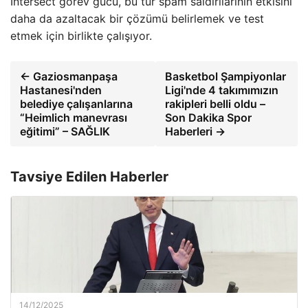
Intersect görev gücü, bu tür spam saldırılarının etkisini
daha da azaltacak bir çözümü belirlemek ve test
etmek için birlikte çalışıyor.
← Gaziosmanpaşa
Basketbol Şampiyonlar
Hastanesi'nden
Ligi'nde 4 takımımızın
belediye çalışanlarına
rakipleri belli oldu –
“Heimlich manevrası
Son Dakika Spor
eğitimi” – SAĞLIK
Haberleri →
Tavsiye Edilen Haberler
14/12/2025