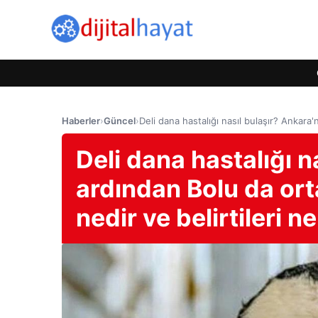
Haberler
›
Güncel
›
Deli dana hastalığı nasıl bulaşır? Ankara'n
Deli dana hastalığı n
ardından Bolu da orta
nedir ve belirtileri n