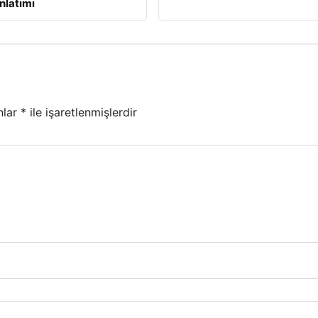
nlatımı
nlar
*
ile işaretlenmişlerdir