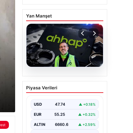
Yan Manşet
07.08.2026
Ahbap Derneği
Piyasa Verileri
yönetimine kayyum
atandı. Fesih süreci
başladı
USD
47.74
▲ +0.18%
EUR
55.25
▲ +0.32%
ALTIN
6660.6
▲ +2.59%
rest