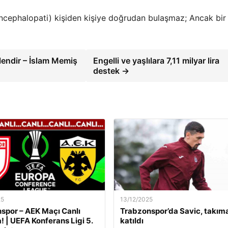
ncephalopati) kişiden kişiye doğrudan bulaşmaz; Ancak bir
lendir – İslam Memiş
Engelli ve yaşlılara 7,11 milyar lira
destek →
25
13/12/2025
por – AEK Maçı Canlı
Trabzonspor’da Savic, takım
! | UEFA Konferans Ligi 5.
katıldı