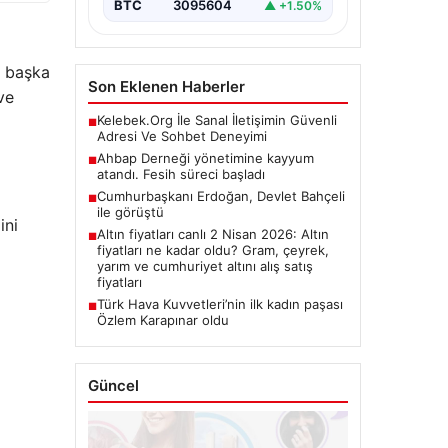
BTC
3095604
▲ +1.50%
a başka
Son Eklenen Haberler
ve
Kelebek.Org İle Sanal İletişimin Güvenli
■
Adresi Ve Sohbet Deneyimi
Ahbap Derneği yönetimine kayyum
■
atandı. Fesih süreci başladı
Cumhurbaşkanı Erdoğan, Devlet Bahçeli
■
ile görüştü
ini
Altın fiyatları canlı 2 Nisan 2026: Altın
■
fiyatları ne kadar oldu? Gram, çeyrek,
yarım ve cumhuriyet altını alış satış
fiyatları
Türk Hava Kuvvetleri’nin ilk kadın paşası
■
Özlem Karapınar oldu
Güncel