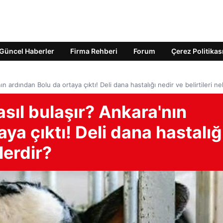
Güncel Haberler
Firma Rehberi
Forum
Çerez Politikas
ın ardından Bolu da ortaya çıktı! Deli dana hastalığı nedir ve belirtileri ne
asıl bulaşır? Ankara'nın
ya çıktı! Deli dana hastalığ
elerdir?