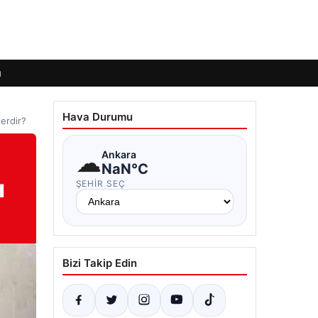
ı
Hava Durumu
lerdir?
☁
Ankara
NaN°C
ı
ŞEHIR SEÇ
Bizi Takip Edin