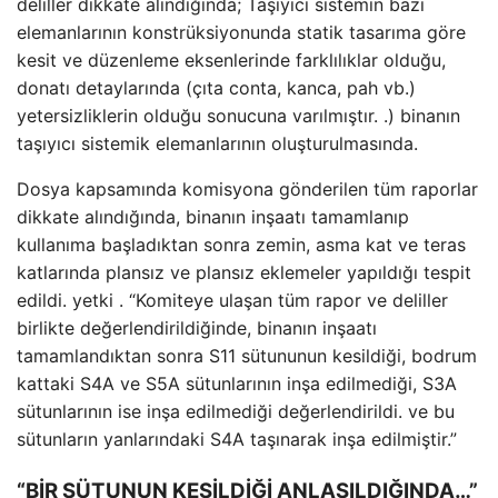
deliller dikkate alındığında; Taşıyıcı sistemin bazı
elemanlarının konstrüksiyonunda statik tasarıma göre
kesit ve düzenleme eksenlerinde farklılıklar olduğu,
donatı detaylarında (çıta conta, kanca, pah vb.)
yetersizliklerin olduğu sonucuna varılmıştır. .) binanın
taşıyıcı sistemik elemanlarının oluşturulmasında.
Dosya kapsamında komisyona gönderilen tüm raporlar
dikkate alındığında, binanın inşaatı tamamlanıp
kullanıma başladıktan sonra zemin, asma kat ve teras
katlarında plansız ve plansız eklemeler yapıldığı tespit
edildi. yetki . “Komiteye ulaşan tüm rapor ve deliller
birlikte değerlendirildiğinde, binanın inşaatı
tamamlandıktan sonra S11 sütununun kesildiği, bodrum
kattaki S4A ve S5A sütunlarının inşa edilmediği, S3A
sütunlarının ise inşa edilmediği değerlendirildi. ve bu
sütunların yanlarındaki S4A taşınarak inşa edilmiştir.”
“BİR SÜTUNUN KESİLDİĞİ ANLAŞILDIĞINDA…”