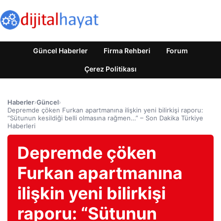
Güncel Haberler
Firma Rehberi
Forum
Çerez Politikası
Haberler
›
Güncel
›
Depremde çöken Furkan apartmanına ilişkin yeni bilirkişi raporu:
“Sütunun kesildiği belli olmasına rağmen…” – Son Dakika Türkiye
Haberleri
Depremde çöken
Furkan apartmanına
ilişkin yeni bilirkişi
raporu: “Sütunun