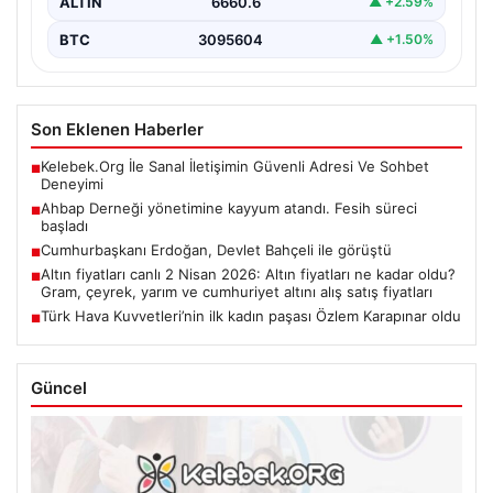
ALTIN
6660.6
▲ +2.59%
BTC
3095604
▲ +1.50%
Son Eklenen Haberler
Kelebek.Org İle Sanal İletişimin Güvenli Adresi Ve Sohbet
■
Deneyimi
Ahbap Derneği yönetimine kayyum atandı. Fesih süreci
■
başladı
Cumhurbaşkanı Erdoğan, Devlet Bahçeli ile görüştü
■
Altın fiyatları canlı 2 Nisan 2026: Altın fiyatları ne kadar oldu?
■
Gram, çeyrek, yarım ve cumhuriyet altını alış satış fiyatları
Türk Hava Kuvvetleri’nin ilk kadın paşası Özlem Karapınar oldu
■
Güncel