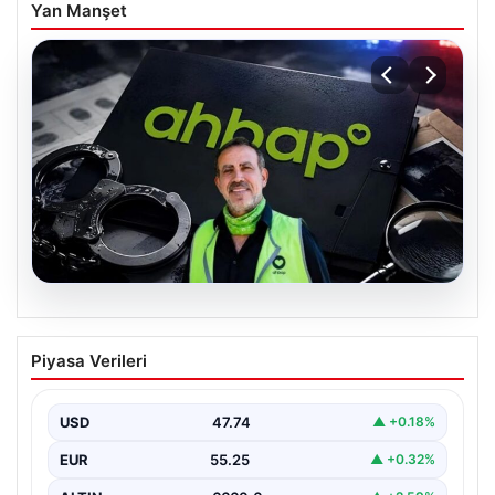
Yan Manşet
07.08.2026
Ahbap Derneği yönetimine kayyum
Piyasa Verileri
atandı. Fesih süreci başladı
USD
47.74
▲ +0.18%
EUR
55.25
▲ +0.32%