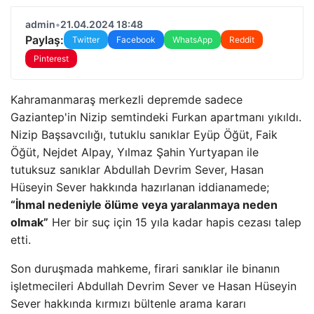
admin
•
21.04.2024 18:48
Paylaş:
Twitter
Facebook
WhatsApp
Reddit
Pinterest
Kahramanmaraş merkezli depremde sadece
Gaziantep'in Nizip semtindeki Furkan apartmanı yıkıldı.
Nizip Başsavcılığı, tutuklu sanıklar Eyüp Öğüt, Faik
Öğüt, Nejdet Alpay, Yılmaz Şahin Yurtyapan ile
tutuksuz sanıklar Abdullah Devrim Sever, Hasan
Hüseyin Sever hakkında hazırlanan iddianamede;
“İhmal nedeniyle ölüme veya yaralanmaya neden
olmak”
Her bir suç için 15 yıla kadar hapis cezası talep
etti.
Son duruşmada mahkeme, firari sanıklar ile binanın
işletmecileri Abdullah Devrim Sever ve Hasan Hüseyin
Sever hakkında kırmızı bültenle arama kararı