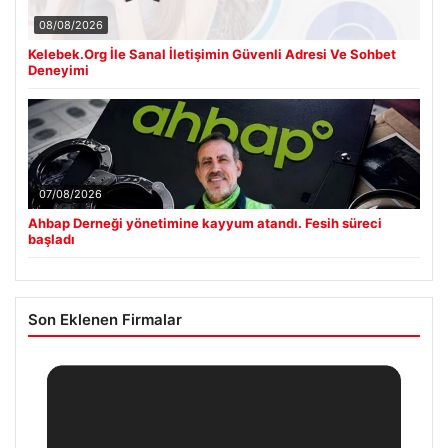
08/08/2026
Kelebek.Org İle Sanal İletişimin Güvenli Adresi Ve Sohbet
Deneyimi
07/08/2026
Ahbap Derneği yönetimine kayyum atandı. Fesih süreci
başladı
Son Eklenen Firmalar