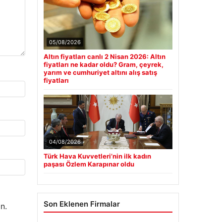
05/08/2026
Altın fiyatları canlı 2 Nisan 2026: Altın
fiyatları ne kadar oldu? Gram, çeyrek,
yarım ve cumhuriyet altını alış satış
fiyatları
04/08/2026
Türk Hava Kuvvetleri’nin ilk kadın
paşası Özlem Karapınar oldu
Son Eklenen Firmalar
n.