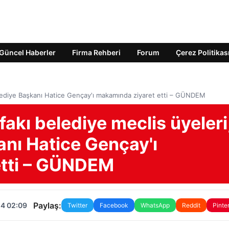
Güncel Haberler
Firma Rehberi
Forum
Çerez Politikas
Belediye Başkanı Hatice Gençay'ı makamında ziyaret etti – GÜNDEM
akı belediye meclis üyeleri
anı Hatice Gençay'ı
etti – GÜNDEM
Paylaş:
24 02:09
Twitter
Facebook
WhatsApp
Reddit
Pinte