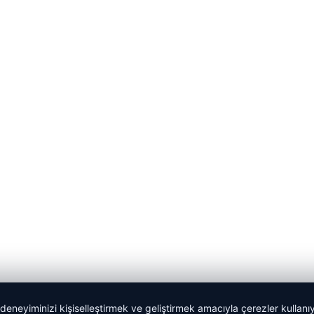
 deneyiminizi kişiselleştirmek ve geliştirmek amacıyla çerezler kullan