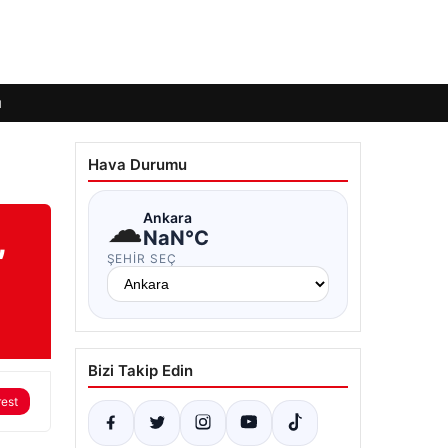
ı
Hava Durumu
☁
Ankara
,
NaN°C
ŞEHIR SEÇ
Bizi Takip Edin
rest