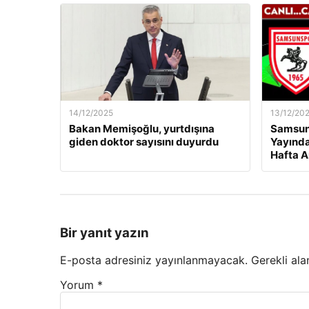
14/12/2025
13/12/20
Bakan Memişoğlu, yurtdışına
Samsuns
giden doktor sayısını duyurdu
Yayında
Hafta A
Bir yanıt yazın
E-posta adresiniz yayınlanmayacak.
Gerekli ala
Yorum
*