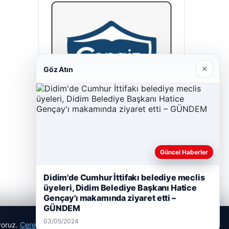
×
Göz Atın
Cengiz Sigorta
23/06/2026
Güncel Haberler
Didim'de Cumhur İttifakı belediye meclis
üyeleri, Didim Belediye Başkanı Hatice
Gençay'ı makamında ziyaret etti –
GÜNDEM
03/05/2024
ıyoruz.
Çerez Politikamız
Reddet
Kabul Et