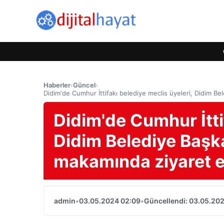
Haberler
›
Güncel
›
Didim'de Cumhur İttifakı belediye meclis üyeleri, Didim 
Didim'de Cumhur İttif
Didim Belediye Başk
makamında ziyaret 
admin
•
03.05.2024 02:09
•
Güncellendi: 03.05.20