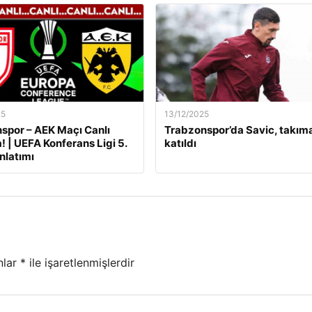
25
13/12/2025
por – AEK Maçı Canlı
Trabzonspor’da Savic, takım
! | UEFA Konferans Ligi 5.
katıldı
nlatımı
nlar
*
ile işaretlenmişlerdir