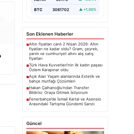
BTC
3081702
▲ +1.00%
Son Eklenen Haberler
Altın fiyatları canlı 2 Nisan 2026: Altın
■
fiyatları ne kadar oldu? Gram, çeyrek,
yarım ve cumhuriyet altını alış satış
a
fiyatları
Türk Hava Kuvvetleri’nin ilk kadın paşası
■
Özlem Karapınar oldu
Açık Alan Yaşam alanlarında Estetik ve
■
bahçe mutfağı Çözümleri
Hakan Çalhanoğlu’ndan Transfer
■
Bildirisi: Oraya Gitmek İstiyorum
Fenerbahçe’de İsmail Kartal ve Asensio
■
Arasındaki Tartışma Gündemi Sarstı
Güncel