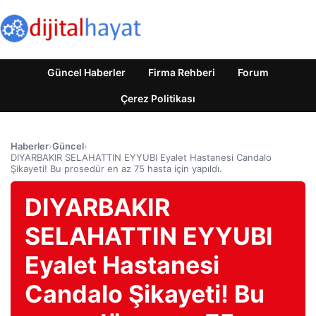
Güncel Haberler
Firma Rehberi
Forum
Çerez Politikası
Haberler
›
Güncel
›
DIYARBAKIR SELAHATTIN EYYUBI Eyalet Hastanesi Candalo
Şikayeti! Bu prosedür en az 75 hasta için yapıldı.
DIYARBAKIR
SELAHATTIN EYYUBI
Eyalet Hastanesi
Candalo Şikayeti! Bu