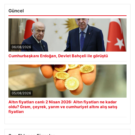
Güncel
06/08/2026
Cumhurbaşkanı Erdoğan, Devlet Bahçeli ile görüştü
05/08/2026
Altın fiyatları canlı 2 Nisan 2026: Altın fiyatları ne kadar
oldu? Gram, çeyrek, yarım ve cumhuriyet altını alış satış
fiyatları