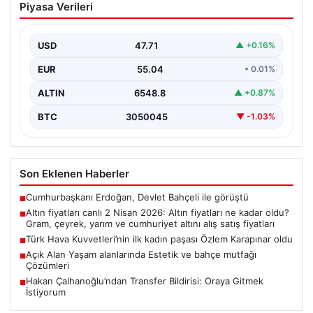
Piyasa Verileri
paşası Özlem Karapınar oldu
{ “title”: “Türk Hava Kuvvetleri’nde Tarihi Bir Adım:
Özlem Karapınar İlk Kadın Paşa Oldu”,…
USD
47.71
▲ +0.16%
EUR
55.04
• 0.01%
ALTIN
6548.8
▲ +0.87%
BTC
3050045
▼ -1.03%
Son Eklenen Haberler
Cumhurbaşkanı Erdoğan, Devlet Bahçeli ile görüştü
■
Altın fiyatları canlı 2 Nisan 2026: Altın fiyatları ne kadar oldu?
■
Gram, çeyrek, yarım ve cumhuriyet altını alış satış fiyatları
Türk Hava Kuvvetleri’nin ilk kadın paşası Özlem Karapınar oldu
■
Açık Alan Yaşam alanlarında Estetik ve bahçe mutfağı
■
Çözümleri
Hakan Çalhanoğlu’ndan Transfer Bildirisi: Oraya Gitmek
■
İstiyorum