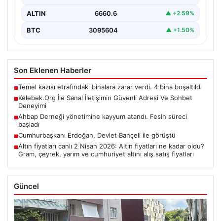
ALTIN
6660.6
▲ +2.59%
BTC
3095604
▲ +1.50%
Son Eklenen Haberler
Temel kazısı etrafındaki binalara zarar verdi. 4 bina boşaltıldı
■
Kelebek.Org İle Sanal İletişimin Güvenli Adresi Ve Sohbet
■
Deneyimi
Ahbap Derneği yönetimine kayyum atandı. Fesih süreci
■
başladı
Cumhurbaşkanı Erdoğan, Devlet Bahçeli ile görüştü
■
Altın fiyatları canlı 2 Nisan 2026: Altın fiyatları ne kadar oldu?
■
Gram, çeyrek, yarım ve cumhuriyet altını alış satış fiyatları
Güncel