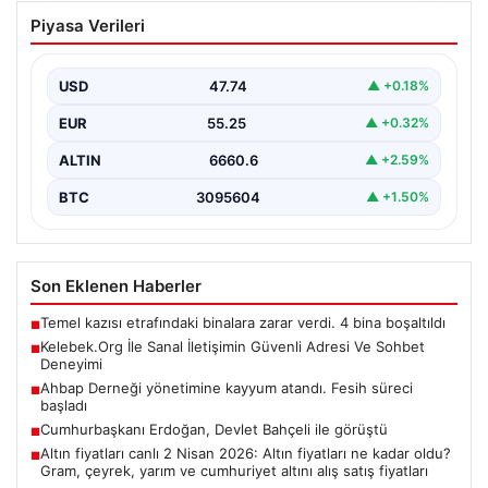
Kelebek.Org İle Sanal İletişimin Güvenli
Piyasa Verileri
Adresi Ve Sohbet Deneyimi
Dijital çağında bireylerin güvenli bir şekilde irtibat
sağlaması kritik bir önem taşımaktadır. Güncel olarak…
USD
47.74
▲ +0.18%
EUR
55.25
▲ +0.32%
ALTIN
6660.6
▲ +2.59%
BTC
3095604
▲ +1.50%
Son Eklenen Haberler
Temel kazısı etrafındaki binalara zarar verdi. 4 bina boşaltıldı
■
Kelebek.Org İle Sanal İletişimin Güvenli Adresi Ve Sohbet
■
Deneyimi
Ahbap Derneği yönetimine kayyum atandı. Fesih süreci
■
başladı
Cumhurbaşkanı Erdoğan, Devlet Bahçeli ile görüştü
■
Altın fiyatları canlı 2 Nisan 2026: Altın fiyatları ne kadar oldu?
■
Gram, çeyrek, yarım ve cumhuriyet altını alış satış fiyatları