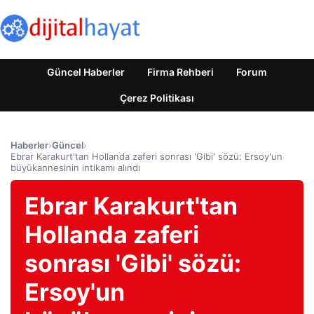
Güncel Haberler
Firma Rehberi
Forum
Çerez Politikası
Haberler
›
Güncel
›
Ebrar Karakurt'tan Hollanda zaferi sonrası 'Gibi' sözü: Ersoy'un
büyükannesinin intikamı alındı
Ebrar Karakurt'tan
Hollanda zaferi
sonrası 'Gibi' sözü:
Ersoy'un