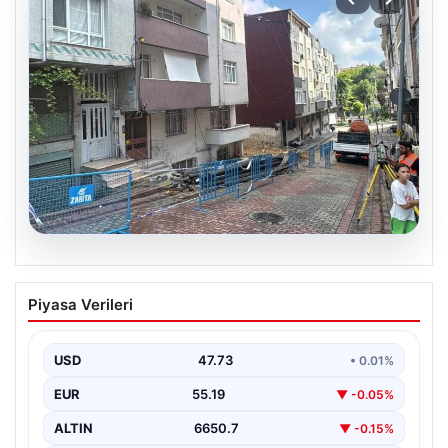
08.08.2026
Temel kazısı etrafındaki binalara zarar
Piyasa Verileri
verdi. 4 bina boşaltıldı
USD
47.73
• 0.01%
EUR
55.19
▼ -0.05%
ALTIN
6650.7
▼ -0.15%