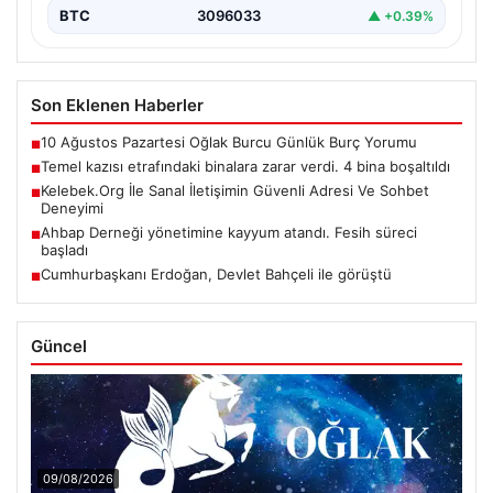
BTC
3096033
▲ +0.39%
Son Eklenen Haberler
10 Ağustos Pazartesi Oğlak Burcu Günlük Burç Yorumu
■
Temel kazısı etrafındaki binalara zarar verdi. 4 bina boşaltıldı
■
Kelebek.Org İle Sanal İletişimin Güvenli Adresi Ve Sohbet
■
Deneyimi
Ahbap Derneği yönetimine kayyum atandı. Fesih süreci
■
başladı
Cumhurbaşkanı Erdoğan, Devlet Bahçeli ile görüştü
■
Güncel
09/08/2026