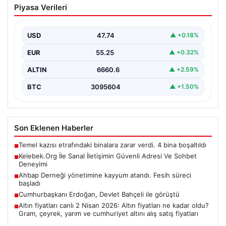
Piyasa Verileri
Adresi Ve Sohbet Deneyimi
Dijital çağında bireylerin güvenli bir şekilde irtibat
sağlaması kritik bir önem taşımaktadır. Güncel olarak…
USD
47.74
▲ +0.18%
EUR
55.25
▲ +0.32%
ALTIN
6660.6
▲ +2.59%
BTC
3095604
▲ +1.50%
Son Eklenen Haberler
Temel kazısı etrafındaki binalara zarar verdi. 4 bina boşaltıldı
■
Kelebek.Org İle Sanal İletişimin Güvenli Adresi Ve Sohbet
■
Deneyimi
Ahbap Derneği yönetimine kayyum atandı. Fesih süreci
■
başladı
Cumhurbaşkanı Erdoğan, Devlet Bahçeli ile görüştü
■
Altın fiyatları canlı 2 Nisan 2026: Altın fiyatları ne kadar oldu?
■
Gram, çeyrek, yarım ve cumhuriyet altını alış satış fiyatları