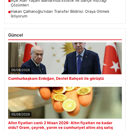
Açık Alan Yaşam alanlarında Estetik ve bahçe mutfağı
■
Çözümleri
Hakan Çalhanoğlu’ndan Transfer Bildirisi: Oraya Gitmek
■
İstiyorum
Güncel
06/08/2026
Cumhurbaşkanı Erdoğan, Devlet Bahçeli ile görüştü
05/08/2026
Altın fiyatları canlı 2 Nisan 2026: Altın fiyatları ne kadar
oldu? Gram, çeyrek, yarım ve cumhuriyet altını alış satış