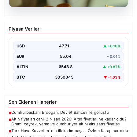
05.08.2026
Altın fiyatları canlı 2 Nisan 2026: Altın
Piyasa Verileri
fiyatları ne kadar oldu? Gram, çeyrek,
yarım ve cumhuriyet altını alış satış
fiyatları
USD
47.71
▲ +0.16%
EUR
55.04
• 0.01%
ALTIN
6548.8
▲ +0.87%
BTC
3050045
▼ -1.03%
Son Eklenen Haberler
Cumhurbaşkanı Erdoğan, Devlet Bahçeli ile görüştü
■
Altın fiyatları canlı 2 Nisan 2026: Altın fiyatları ne kadar oldu?
■
Gram, çeyrek, yarım ve cumhuriyet altını alış satış fiyatları
Türk Hava Kuvvetleri’nin ilk kadın paşası Özlem Karapınar oldu
■