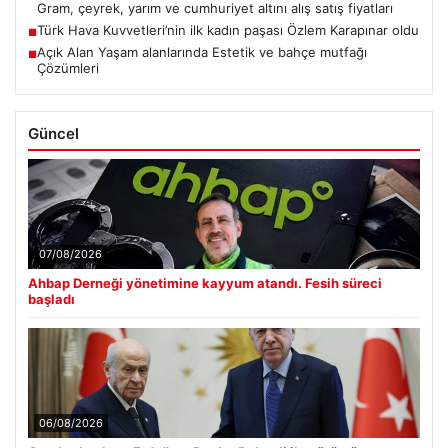
Gram, çeyrek, yarım ve cumhuriyet altını alış satış fiyatları
Türk Hava Kuvvetleri’nin ilk kadın paşası Özlem Karapınar oldu
■
Açık Alan Yaşam alanlarında Estetik ve bahçe mutfağı
■
Çözümleri
Güncel
07/08/2026
Ahbap Derneği yönetimine kayyum atandı. Fesih süreci
başladı
06/08/2026