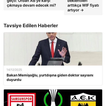
geçti: Orban AB'ye karşı
beklentileri
çıkmaya devam edecek mi?
arttıkça WIF fiyatı
artıyor →
Tavsiye Edilen Haberler
14/12/2025
Bakan Memişoğlu, yurtdışına giden doktor sayısını
duyurdu