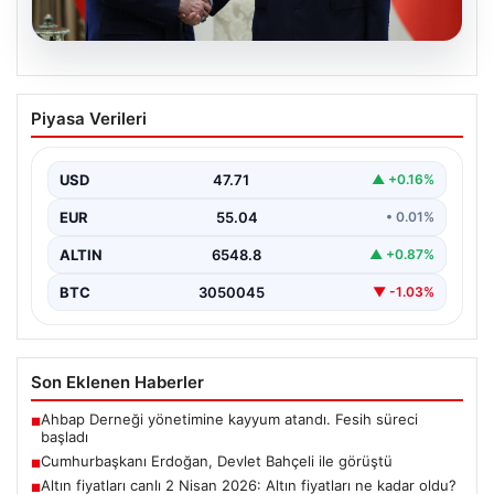
06.08.2026
Cumhurbaşkanı Erdoğan, Devlet
Piyasa Verileri
Bahçeli ile görüştü
USD
47.71
▲ +0.16%
EUR
55.04
• 0.01%
ALTIN
6548.8
▲ +0.87%
BTC
3050045
▼ -1.03%
Son Eklenen Haberler
Ahbap Derneği yönetimine kayyum atandı. Fesih süreci
■
başladı
Cumhurbaşkanı Erdoğan, Devlet Bahçeli ile görüştü
■
Altın fiyatları canlı 2 Nisan 2026: Altın fiyatları ne kadar oldu?
■