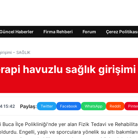
Güncel Haberler
Firma Rehberi
Forum
Çerez Politikas
irişimi – SAĞLIK
api havuzlu sağlık girişimi
Paylaş:
4 15:42
Twitter
Facebook
WhatsApp
Reddit
Pinte
Buca İlçe Polikliniği'nde yer alan Fizik Tedavi ve Rehabilit
durdu. Engelli, yaşlı ve sporculara yönelik su altı bakımları