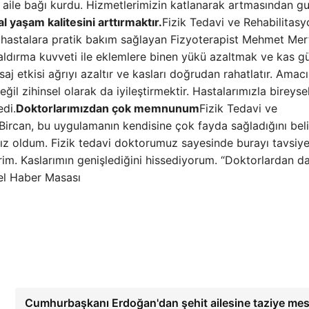
 aile bağı kurdu. Hizmetlerimizin katlanarak artmasından gu
 yaşam kalitesini arttırmaktır.
Fizik Tedavi ve Rehabilitasy
astalara pratik bakım sağlayan Fizyoterapist Mehmet Mert
aldırma kuvveti ile eklemlere binen yükü azaltmak ve kas 
aj etkisi ağrıyı azaltır ve kasları doğrudan rahatlatır. Amac
ğil zihinsel olarak da iyileştirmektir. Hastalarımızla bireyse
edi.
Doktorlarımızdan çok memnunum
Fizik Tedavi ve
ircan, bu uygulamanın kendisine çok fayda sağladığını beli
z oldum. Fizik tedavi doktorumuz sayesinde burayı tavsiye 
rim. Kaslarımın genişlediğini hissediyorum. “Doktorlardan d
el Haber Masası
Cumhurbaşkanı Erdoğan'dan şehit ailesine taziye mes