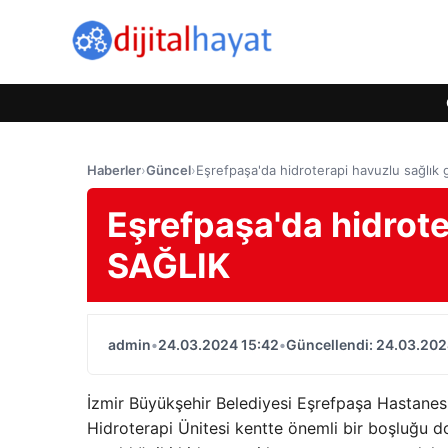
Haberler
›
Güncel
›
Eşrefpaşa'da hidroterapi havuzlu sağlık g
Eşrefpaşa'da hidroter
SAĞLIK
admin
•
24.03.2024 15:42
•
Güncellendi: 24.03.202
İzmir Büyükşehir Belediyesi Eşrefpaşa Hastanesi 
Hidroterapi Ünitesi kentte önemli bir boşluğu dol