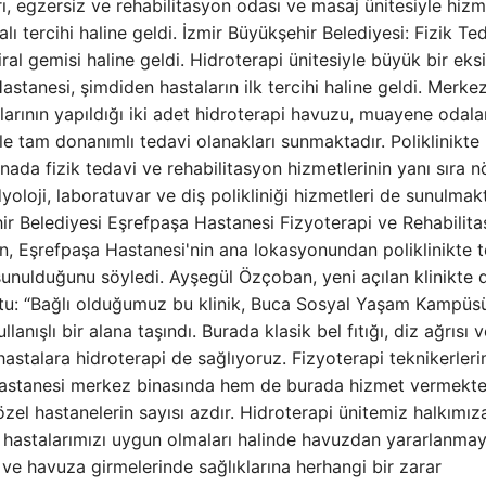
ı, egzersiz ve rehabilitasyon odası ve masaj ünitesiyle hiz
ı tercihi haline geldi. İzmir Büyükşehir Belediyesi: Fizik Ted
al gemisi haline geldi. Hidroterapi ünitesiyle büyük bir eksi
stanesi, şimdiden hastaların ilk tercihi haline geldi. Merkez
mlarının yapıldığı iki adet hidroterapi havuzu, muayene odalar
le tam donanımlı tedavi olanakları sunmaktadır. Poliklinikte
ada fizik tedavi ve rehabilitasyon hizmetlerinin yanı sıra nö
adyoloji, laboratuvar ve diş polikliniği hizmetleri de sunulmakt
ir Belediyesi Eşrefpaşa Hastanesi Fizyoterapi ve Rehabilit
n, Eşrefpaşa Hastanesi'nin ana lokasyonundan poliklinikte 
sunulduğunu söyledi. Ayşegül Özçoban, yeni açılan klinikte 
uştu: “Bağlı olduğumuz bu klinik, Buca Sosyal Yaşam Kampüs
nışlı bir alana taşındı. Burada klasik bel fıtığı, diz ağrısı v
hastalara hidroterapi de sağlıyoruz. Fizyoterapi teknikerleri
a Hastanesi merkez binasında hem de burada hizmet vermekte
özel hastanelerin sayısı azdır. Hidroterapi ünitemiz halkımız
ı hastalarımızı uygun olmaları halinde havuzdan yararlanma
ve havuza girmelerinde sağlıklarına herhangi bir zarar