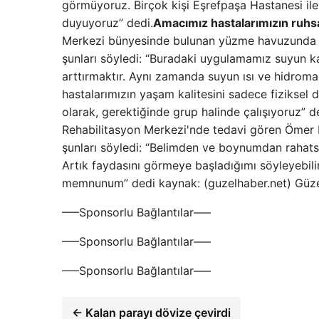
görmüyoruz. Birçok kişi Eşrefpaşa Hastanesi ile
duyuyoruz” dedi.
Amacımız hastalarımızın ruhsal
Merkezi bünyesinde bulunan yüzme havuzunda h
şunları söyledi: “Buradaki uygulamamız suyun k
arttırmaktır. Aynı zamanda suyun ısı ve hidromas
hastalarımızın yaşam kalitesini sadece fiziksel de
olarak, gerektiğinde grup halinde çalışıyoruz” d
Rehabilitasyon Merkezi'nde tedavi gören Ömer B
şunları söyledi: “Belimden ve boynumdan rahatsı
Artık faydasını görmeye başladığımı söyleyebili
memnunum” dedi kaynak: (guzelhaber.net) Güz
—–Sponsorlu Bağlantılar—–
—–Sponsorlu Bağlantılar—–
—–Sponsorlu Bağlantılar—–
← Kalan parayı dövize çevirdi