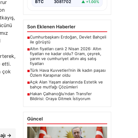
rur
BTC
3081702
▲ +1.00%
on
kayış,
gücünü
Son Eklenen Haberler
ımız
Cumhurbaşkanı Erdoğan, Devlet Bahçeli
■
l
ile görüştü
Altın fiyatları canlı 2 Nisan 2026: Altın
■
fiyatları ne kadar oldu? Gram, çeyrek,
rterek,
yarım ve cumhuriyet altını alış satış
etti.
fiyatları
Türk Hava Kuvvetleri’nin ilk kadın paşası
a çok
■
Özlem Karapınar oldu
Açık Alan Yaşam alanlarında Estetik ve
■
bahçe mutfağı Çözümleri
Hakan Çalhanoğlu’ndan Transfer
■
Bildirisi: Oraya Gitmek İstiyorum
Güncel
ajı →