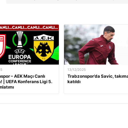
25
13/12/2025
por – AEK Maçı Canlı
Trabzonspor’da Savic, takım
! | UEFA Konferans Ligi 5.
katıldı
nlatımı