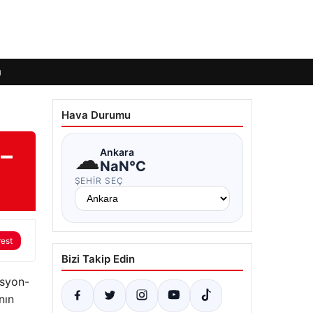
ı
Hava Durumu
 –
☁
Ankara
NaN°C
ŞEHIR SEÇ
rest
Bizi Takip Edin
asyon-
nın