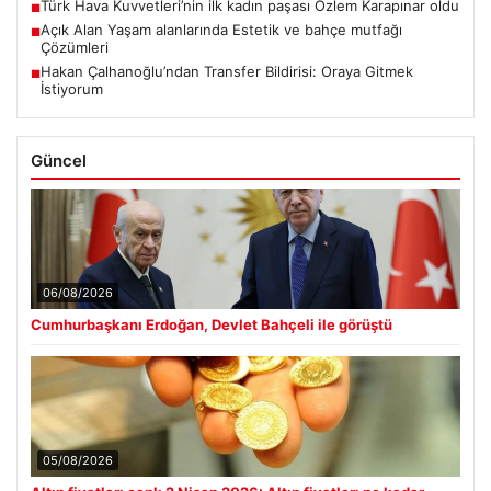
Türk Hava Kuvvetleri’nin ilk kadın paşası Özlem Karapınar oldu
■
Açık Alan Yaşam alanlarında Estetik ve bahçe mutfağı
■
Çözümleri
Hakan Çalhanoğlu’ndan Transfer Bildirisi: Oraya Gitmek
■
İstiyorum
Güncel
06/08/2026
Cumhurbaşkanı Erdoğan, Devlet Bahçeli ile görüştü
05/08/2026