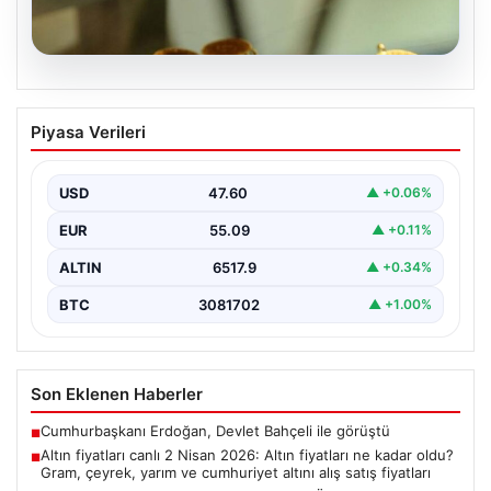
05.08.2026
Altın fiyatları canlı 2 Nisan 2026: Altın
Piyasa Verileri
fiyatları ne kadar oldu? Gram, çeyrek,
yarım ve cumhuriyet altını alış satış
fiyatları
USD
47.60
▲ +0.06%
EUR
55.09
▲ +0.11%
ALTIN
6517.9
▲ +0.34%
BTC
3081702
▲ +1.00%
Son Eklenen Haberler
Cumhurbaşkanı Erdoğan, Devlet Bahçeli ile görüştü
■
Altın fiyatları canlı 2 Nisan 2026: Altın fiyatları ne kadar oldu?
■
Gram, çeyrek, yarım ve cumhuriyet altını alış satış fiyatları