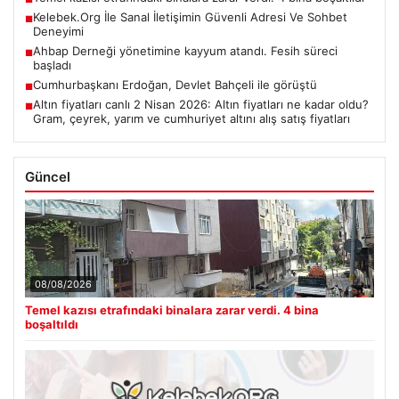
Kelebek.Org İle Sanal İletişimin Güvenli Adresi Ve Sohbet
■
Deneyimi
Ahbap Derneği yönetimine kayyum atandı. Fesih süreci
■
başladı
Cumhurbaşkanı Erdoğan, Devlet Bahçeli ile görüştü
■
Altın fiyatları canlı 2 Nisan 2026: Altın fiyatları ne kadar oldu?
■
Gram, çeyrek, yarım ve cumhuriyet altını alış satış fiyatları
Güncel
08/08/2026
Temel kazısı etrafındaki binalara zarar verdi. 4 bina
boşaltıldı