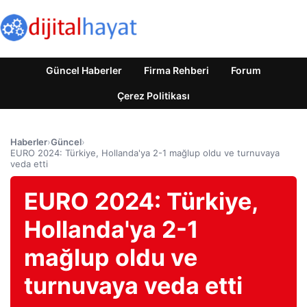
Güncel Haberler
Firma Rehberi
Forum
Çerez Politikası
Haberler
›
Güncel
›
EURO 2024: Türkiye, Hollanda'ya 2-1 mağlup oldu ve turnuvaya
veda etti
EURO 2024: Türkiye,
Hollanda'ya 2-1
mağlup oldu ve
turnuvaya veda etti