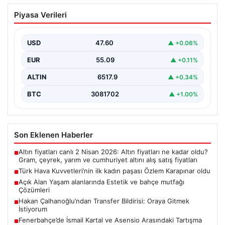
Türk Hava Kuvvetleri’nin ilk kadın
Piyasa Verileri
paşası Özlem Karapınar oldu
{ “title”: “Türk Hava Kuvvetleri’nde Tarihi Bir Adım:
Özlem Karapınar İlk Kadın Paşa Oldu”,…
USD
47.60
▲ +0.06%
EUR
55.09
▲ +0.11%
ALTIN
6517.9
▲ +0.34%
BTC
3081702
▲ +1.00%
Son Eklenen Haberler
Altın fiyatları canlı 2 Nisan 2026: Altın fiyatları ne kadar oldu?
■
Gram, çeyrek, yarım ve cumhuriyet altını alış satış fiyatları
Türk Hava Kuvvetleri’nin ilk kadın paşası Özlem Karapınar oldu
■
Açık Alan Yaşam alanlarında Estetik ve bahçe mutfağı
■
Çözümleri
Hakan Çalhanoğlu’ndan Transfer Bildirisi: Oraya Gitmek
■
İstiyorum
Fenerbahçe’de İsmail Kartal ve Asensio Arasındaki Tartışma
■