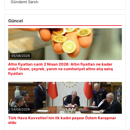
Gündemi Sarstı
Güncel
05/08/2026
Altın fiyatları canlı 2 Nisan 2026: Altın fiyatları ne kadar
oldu? Gram, çeyrek, yarım ve cumhuriyet altını alış satış
fiyatları
04/08/2026
Türk Hava Kuvvetleri’nin ilk kadın paşası Özlem Karapınar
oldu