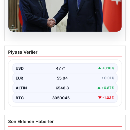
06.08.2026
Cumhurbaşkanı Erdoğan, Devlet
Piyasa Verileri
Bahçeli ile görüştü
USD
47.71
▲ +0.16%
EUR
55.04
• 0.01%
ALTIN
6548.8
▲ +0.87%
BTC
3050045
▼ -1.03%
Son Eklenen Haberler