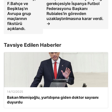
F.Bahçe ve
gerekçesiyle İspanya Futbol
Beşiktaş'ın
Federasyonu Başkanı
Avrupa grup
Rubiales'in görevden
maçlarının
uzaklaştırılmasına karar verdi.
fikstürü
→
açıklandı.
Tavsiye Edilen Haberler
14/12/2025
Bakan Memişoğlu, yurtdışına giden doktor sayısını
duyurdu