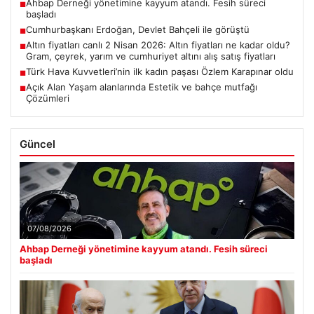
Ahbap Derneği yönetimine kayyum atandı. Fesih süreci
■
başladı
Cumhurbaşkanı Erdoğan, Devlet Bahçeli ile görüştü
■
Altın fiyatları canlı 2 Nisan 2026: Altın fiyatları ne kadar oldu?
■
Gram, çeyrek, yarım ve cumhuriyet altını alış satış fiyatları
Türk Hava Kuvvetleri’nin ilk kadın paşası Özlem Karapınar oldu
■
Açık Alan Yaşam alanlarında Estetik ve bahçe mutfağı
■
Çözümleri
Güncel
07/08/2026
Ahbap Derneği yönetimine kayyum atandı. Fesih süreci
başladı