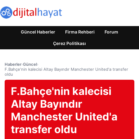
Güncel Haberler
Firma Rehberi
Forum
Çerez Politikası
Haberler
›
Güncel
›
F.Bahçe'nin kalecisi Altay Bayındır Manchester United'a transfer
oldu
F.Bahçe'nin kalecisi
Altay Bayındır
Manchester United'a
transfer oldu