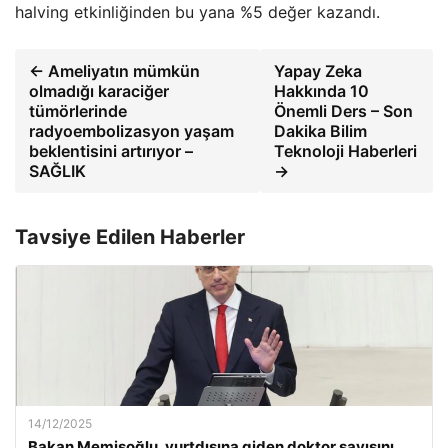
halving etkinliğinden bu yana %5 değer kazandı.
← Ameliyatın mümkün
Yapay Zeka
olmadığı karaciğer
Hakkında 10
tümörlerinde
Önemli Ders – Son
radyoembolizasyon yaşam
Dakika Bilim
beklentisini artırıyor –
Teknoloji Haberleri
SAĞLIK
→
Tavsiye Edilen Haberler
14/12/2025
Bakan Memişoğlu, yurtdışına giden doktor sayısını