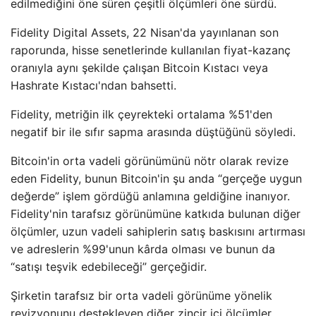
edilmediğini öne süren çeşitli ölçümleri öne sürdü.
Fidelity Digital Assets, 22 Nisan'da yayınlanan son
raporunda, hisse senetlerinde kullanılan fiyat-kazanç
oranıyla aynı şekilde çalışan Bitcoin Kıstacı veya
Hashrate Kıstacı'ndan bahsetti.
Fidelity, metriğin ilk çeyrekteki ortalama %51'den
negatif bir ile sıfır sapma arasında düştüğünü söyledi.
Bitcoin'in orta vadeli görünümünü nötr olarak revize
eden Fidelity, bunun Bitcoin'in şu anda “gerçeğe uygun
değerde” işlem gördüğü anlamına geldiğine inanıyor.
Fidelity'nin tarafsız görünümüne katkıda bulunan diğer
ölçümler, uzun vadeli sahiplerin satış baskısını artırması
ve adreslerin %99'unun kârda olması ve bunun da
“satışı teşvik edebileceği” gerçeğidir.
Şirketin tarafsız bir orta vadeli görünüme yönelik
revizyonunu destekleyen diğer zincir içi ölçümler