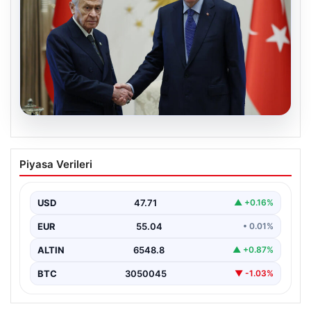
06.08.2026
Cumhurbaşkanı Erdoğan, Devlet
Piyasa Verileri
Bahçeli ile görüştü
USD
47.71
▲ +0.16%
EUR
55.04
• 0.01%
ALTIN
6548.8
▲ +0.87%
BTC
3050045
▼ -1.03%