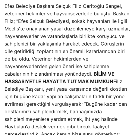
Efes Belediye Başkanı Selçuk Filiz Ceritoğlu Sengel,
veteriner hekimler ve hayvanseverlerle buluştu. Başkan
Filiz; “Efes Selçuk Belediyesi, sokak hayvanları ile ilgili
Meclis'te onaylanan yasal düzenlemeye karşı uzmanlar,
hayvanseverler ve vatandaşlarla birlikte koruyucu ve
sahiplenici bir yaklaşımla hareket edecek. Görüşlerin
dile getirildiği toplantının en önemli kararlarından biri
de bu oldu. Veteriner hekimlerden ve
hayvanseverlerden gelen öneri ise sahiplenme
çabalarının hızlandırılması yönündeydi.
BİLİM VE
HASSASİYETLE HAYATTA TUTMAK MÜMKÜN
Filiz
Belediye Başkanı, yeni yasa karşısında değerli dostları
için bugüne kadar yapılan çalışmaların farklı bir yöne
evrilmesi gerektiğini vurgulayarak; “Bugüne kadar can
dostlarımızı sahiplendirmek, barınağımızda
sahiplenilmeyenlere yardım etmek, ihtiyaç halinde
Haybulan'a destek vermek gibi birçok faaliyet
gerçekleştirdik. Ancak kanun bize şunu gösteriyor;