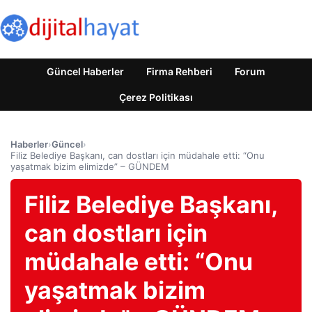
Güncel Haberler
Firma Rehberi
Forum
Çerez Politikası
Haberler
›
Güncel
›
Filiz Belediye Başkanı, can dostları için müdahale etti: “Onu
yaşatmak bizim elimizde” – GÜNDEM
Filiz Belediye Başkanı,
can dostları için
müdahale etti: “Onu
yaşatmak bizim