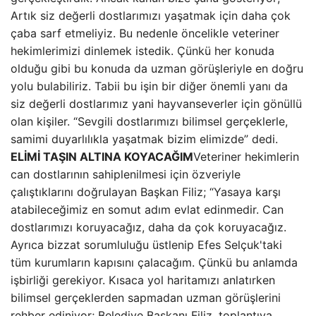
Artık siz değerli dostlarımızı yaşatmak için daha çok
çaba sarf etmeliyiz. Bu nedenle öncelikle veteriner
hekimlerimizi dinlemek istedik. Çünkü her konuda
olduğu gibi bu konuda da uzman görüşleriyle en doğru
yolu bulabiliriz. Tabii bu işin bir diğer önemli yanı da
siz değerli dostlarımız yani hayvanseverler için gönüllü
olan kişiler. “Sevgili dostlarımızı bilimsel gerçeklerle,
samimi duyarlılıkla yaşatmak bizim elimizde” dedi.
ELİMİ TAŞIN ALTINA KOYACAĞIM
Veteriner hekimlerin
can dostlarının sahiplenilmesi için özveriyle
çalıştıklarını doğrulayan Başkan Filiz; “Yasaya karşı
atabileceğimiz en somut adım evlat edinmedir. Can
dostlarımızı koruyacağız, daha da çok koruyacağız.
Ayrıca bizzat sorumluluğu üstlenip Efes Selçuk'taki
tüm kurumların kapısını çalacağım. Çünkü bu anlamda
işbirliği gerekiyor. Kısaca yol haritamızı anlatırken
bilimsel gerçeklerden sapmadan uzman görüşlerini
rehber ediniyor; Belediye Başkanı Filiz, toplantıya