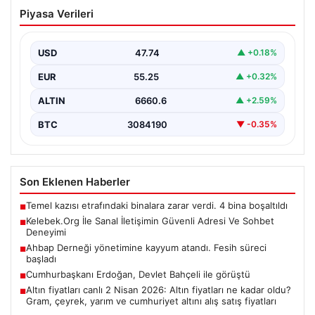
Kelebek.Org İle Sanal İletişimin Güvenli
Piyasa Verileri
Adresi Ve Sohbet Deneyimi
Dijital çağında bireylerin güvenli bir şekilde irtibat
sağlaması kritik bir önem taşımaktadır. Güncel olarak…
USD
47.74
▲ +0.18%
EUR
55.25
▲ +0.32%
ALTIN
6660.6
▲ +2.59%
BTC
3084190
▼ -0.35%
Son Eklenen Haberler
Temel kazısı etrafındaki binalara zarar verdi. 4 bina boşaltıldı
■
Kelebek.Org İle Sanal İletişimin Güvenli Adresi Ve Sohbet
■
Deneyimi
Ahbap Derneği yönetimine kayyum atandı. Fesih süreci
■
başladı
Cumhurbaşkanı Erdoğan, Devlet Bahçeli ile görüştü
■
Altın fiyatları canlı 2 Nisan 2026: Altın fiyatları ne kadar oldu?
■
Gram, çeyrek, yarım ve cumhuriyet altını alış satış fiyatları