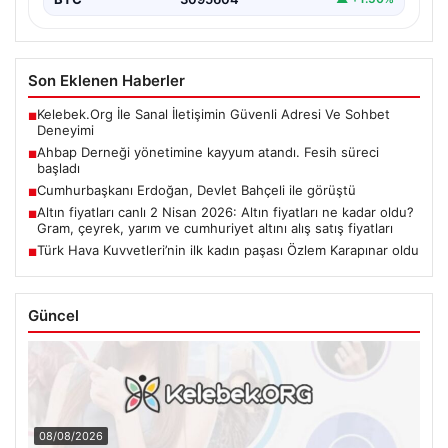
Son Eklenen Haberler
Kelebek.Org İle Sanal İletişimin Güvenli Adresi Ve Sohbet
■
Deneyimi
Ahbap Derneği yönetimine kayyum atandı. Fesih süreci
■
başladı
Cumhurbaşkanı Erdoğan, Devlet Bahçeli ile görüştü
■
Altın fiyatları canlı 2 Nisan 2026: Altın fiyatları ne kadar oldu?
■
Gram, çeyrek, yarım ve cumhuriyet altını alış satış fiyatları
Türk Hava Kuvvetleri’nin ilk kadın paşası Özlem Karapınar oldu
■
Güncel
08/08/2026