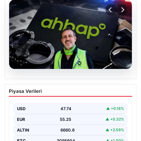
07.08.2026
Ahbap Derneği yönetimine kayyum
Piyasa Verileri
atandı. Fesih süreci başladı
USD
47.74
▲ +0.18%
EUR
55.25
▲ +0.32%
ALTIN
6660.6
▲ +2.59%
BTC
3095604
▲ +1.50%