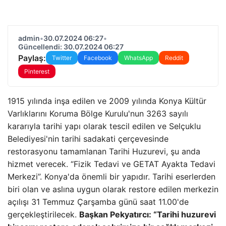
admin
•
30.07.2024 06:27
•
Güncellendi: 30.07.2024 06:27
Paylaş:
Twitter
Facebook
WhatsApp
Reddit
Pinterest
1915 yılında inşa edilen ve 2009 yılında Konya Kültür
Varlıklarını Koruma Bölge Kurulu'nun 3263 sayılı
kararıyla tarihi yapı olarak tescil edilen ve Selçuklu
Belediyesi'nin tarihi sadakati çerçevesinde
restorasyonu tamamlanan Tarihi Huzurevi, şu anda
hizmet verecek. “Fizik Tedavi ve GETAT Ayakta Tedavi
Merkezi”. Konya'da önemli bir yapıdır. Tarihi eserlerden
biri olan ve aslına uygun olarak restore edilen merkezin
açılışı 31 Temmuz Çarşamba günü saat 11.00'de
gerçekleştirilecek.
Başkan Pekyatırcı: “Tarihi huzurevi