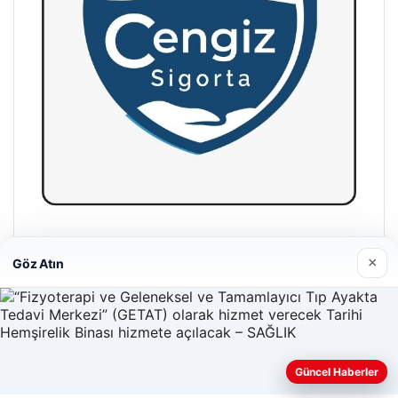
Hastaş Beton
×
Göz Atın
26/05/2026
Güncel Haberler