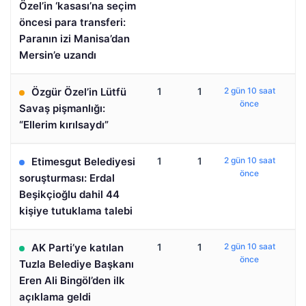
Özel’in ‘kasası’na seçim
öncesi para transferi:
Paranın izi Manisa’dan
Mersin’e uzandı
Özgür Özel’in Lütfü
1
1
2 gün 10 saat
önce
Savaş pişmanlığı:
“Ellerim kırılsaydı”
Etimesgut Belediyesi
1
1
2 gün 10 saat
önce
soruşturması: Erdal
Beşikçioğlu dahil 44
kişiye tutuklama talebi
AK Parti’ye katılan
1
1
2 gün 10 saat
önce
Tuzla Belediye Başkanı
Eren Ali Bingöl’den ilk
açıklama geldi