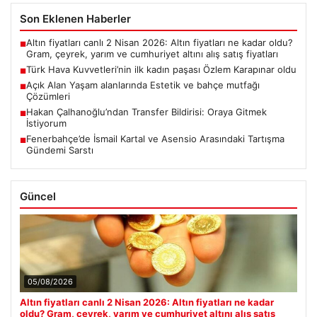
Son Eklenen Haberler
Altın fiyatları canlı 2 Nisan 2026: Altın fiyatları ne kadar oldu?
■
Gram, çeyrek, yarım ve cumhuriyet altını alış satış fiyatları
Türk Hava Kuvvetleri’nin ilk kadın paşası Özlem Karapınar oldu
■
Açık Alan Yaşam alanlarında Estetik ve bahçe mutfağı
■
Çözümleri
Hakan Çalhanoğlu’ndan Transfer Bildirisi: Oraya Gitmek
■
İstiyorum
Fenerbahçe’de İsmail Kartal ve Asensio Arasındaki Tartışma
■
Gündemi Sarstı
Güncel
05/08/2026
Altın fiyatları canlı 2 Nisan 2026: Altın fiyatları ne kadar
oldu? Gram, çeyrek, yarım ve cumhuriyet altını alış satış