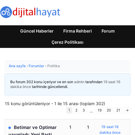
Güncel Haberler
Firma Rehberi
Forum
Çerez Politikası
Ana sayfa
›
Forumlar
›
Politika
Bu forum 302 konu içeriyor ve en son
admin
tarafından
19 saat 16
dakika önce
tarihinde güncellendi.
15 konu görüntüleniyor - 1 ile 15 arası (toplam 302)
1
2
3
19
20
21
→
…
Betimar ve Optimar
1
1
19 saat 16
dakika önce
yayınladı: Yeni Parti