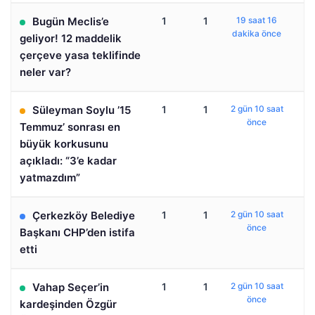
Bugün Meclis’e
1
1
19 saat 16
dakika önce
geliyor! 12 maddelik
çerçeve yasa teklifinde
neler var?
Süleyman Soylu ’15
1
1
2 gün 10 saat
önce
Temmuz’ sonrası en
büyük korkusunu
açıkladı: “3’e kadar
yatmazdım”
Çerkezköy Belediye
1
1
2 gün 10 saat
önce
Başkanı CHP’den istifa
etti
Vahap Seçer’in
1
1
2 gün 10 saat
önce
kardeşinden Özgür