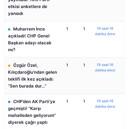
etkisi anketlere de
yansıdı
Muharrem İnce
1
1
19 saat 16
dakika önce
açıkladı! CHP Genel
Başkan adayı olacak
mı?
Özgür Özel,
1
1
19 saat 16
dakika önce
Kılıçdaroğlu’ndan gelen
teklifi ilk kez açıkladı:
“Sen burada dur…”
CHP’den AK Parti’ye
1
1
19 saat 16
dakika önce
geçmişti! “Karşı
mahalleden geliyorum”
diyerek çağrı yaptı