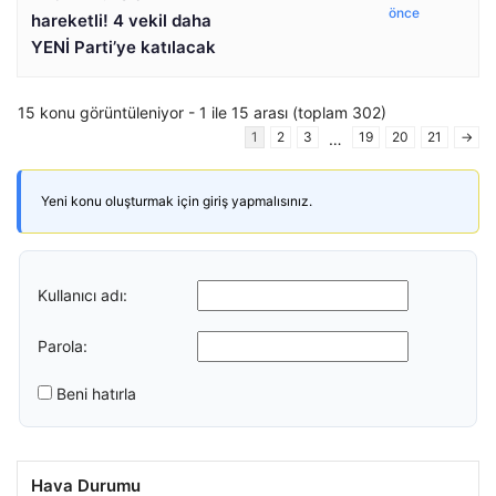
önce
hareketli! 4 vekil daha
YENİ Parti’ye katılacak
15 konu görüntüleniyor - 1 ile 15 arası (toplam 302)
1
2
3
19
20
21
→
…
Yeni konu oluşturmak için giriş yapmalısınız.
Kullanıcı adı:
Parola:
Beni hatırla
Hava Durumu