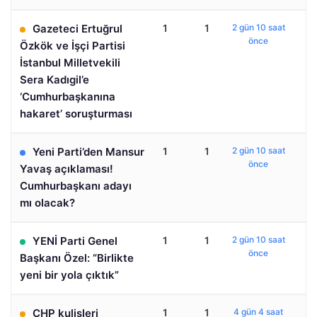
Gazeteci Ertuğrul
1
1
2 gün 10 saat
önce
Özkök ve İşçi Partisi
İstanbul Milletvekili
Sera Kadıgil’e
‘Cumhurbaşkanına
hakaret’ soruşturması
Yeni Parti’den Mansur
1
1
2 gün 10 saat
önce
Yavaş açıklaması!
Cumhurbaşkanı adayı
mı olacak?
YENİ Parti Genel
1
1
2 gün 10 saat
önce
Başkanı Özel: “Birlikte
yeni bir yola çıktık”
CHP kulisleri
1
1
4 gün 4 saat