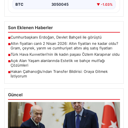
BTC
3050045
▼ -1.03%
Son Eklenen Haberler
Cumhurbaşkanı Erdoğan, Devlet Bahçeli ile görüştü
■
Altın fiyatları canlı 2 Nisan 2026: Altın fiyatları ne kadar oldu?
■
Gram, çeyrek, yarım ve cumhuriyet altını alış satış fiyatları
Türk Hava Kuvvetleri’nin ilk kadın paşası Özlem Karapınar oldu
■
Açık Alan Yaşam alanlarında Estetik ve bahçe mutfağı
■
Çözümleri
Hakan Çalhanoğlu’ndan Transfer Bildirisi: Oraya Gitmek
■
İstiyorum
Güncel