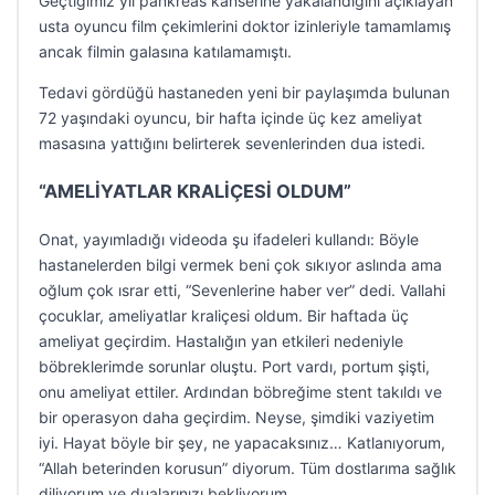
Geçtiğimiz yıl pankreas kanserine yakalandığını açıklayan
usta oyuncu film çekimlerini doktor izinleriyle tamamlamış
ancak filmin galasına katılamamıştı.
Tedavi gördüğü hastaneden yeni bir paylaşımda bulunan
72 yaşındaki oyuncu, bir hafta içinde üç kez ameliyat
masasına yattığını belirterek sevenlerinden dua istedi.
“AMELİYATLAR KRALİÇESİ OLDUM”
Onat, yayımladığı videoda şu ifadeleri kullandı: Böyle
hastanelerden bilgi vermek beni çok sıkıyor aslında ama
oğlum çok ısrar etti, “Sevenlerine haber ver” dedi. Vallahi
çocuklar, ameliyatlar kraliçesi oldum. Bir haftada üç
ameliyat geçirdim. Hastalığın yan etkileri nedeniyle
böbreklerimde sorunlar oluştu. Port vardı, portum şişti,
onu ameliyat ettiler. Ardından böbreğime stent takıldı ve
bir operasyon daha geçirdim. Neyse, şimdiki vaziyetim
iyi. Hayat böyle bir şey, ne yapacaksınız… Katlanıyorum,
“Allah beterinden korusun” diyorum. Tüm dostlarıma sağlık
diliyorum ve dualarınızı bekliyorum.