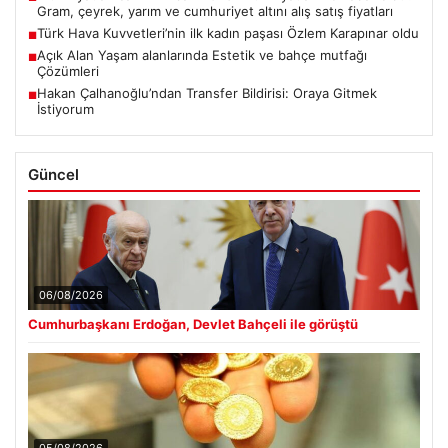
Gram, çeyrek, yarım ve cumhuriyet altını alış satış fiyatları
Türk Hava Kuvvetleri’nin ilk kadın paşası Özlem Karapınar oldu
■
Açık Alan Yaşam alanlarında Estetik ve bahçe mutfağı
■
Çözümleri
Hakan Çalhanoğlu’ndan Transfer Bildirisi: Oraya Gitmek
■
İstiyorum
Güncel
06/08/2026
Cumhurbaşkanı Erdoğan, Devlet Bahçeli ile görüştü