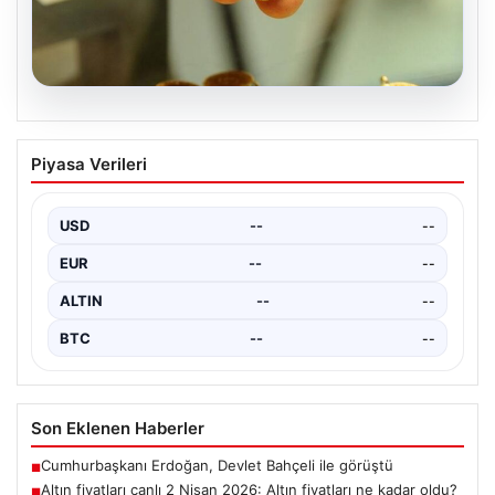
05.08.2026
Altın fiyatları canlı 2 Nisan 2026: Altın
Piyasa Verileri
fiyatları ne kadar oldu? Gram, çeyrek,
yarım ve cumhuriyet altını alış satış
fiyatları
USD
--
--
EUR
--
--
ALTIN
--
--
BTC
--
--
Son Eklenen Haberler
Cumhurbaşkanı Erdoğan, Devlet Bahçeli ile görüştü
■
Altın fiyatları canlı 2 Nisan 2026: Altın fiyatları ne kadar oldu?
■