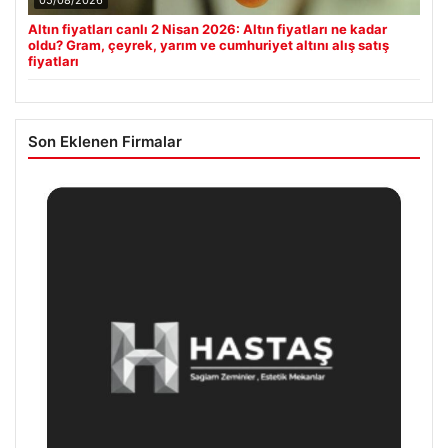
05/08/2026
Altın fiyatları canlı 2 Nisan 2026: Altın fiyatları ne kadar
oldu? Gram, çeyrek, yarım ve cumhuriyet altını alış satış
fiyatları
Son Eklenen Firmalar