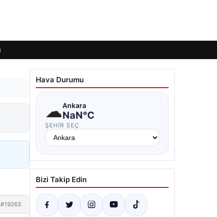
ı
Hava Durumu
☁
Ankara
NaN°C
ŞEHIR SEÇ
Bizi Takip Edin
#19263