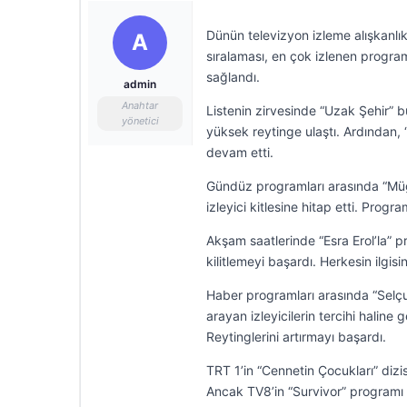
Dünün televizyon izleme alışkanlıkl
A
sıralaması, en çok izlenen programla
sağlandı.
admin
Anahtar
Listenin zirvesinde “Uzak Şehir” b
yönetici
yüksek reytinge ulaştı. Ardından, 
devam etti.
Gündüz programları arasında “Müge 
izleyici kitlesine hitap etti. Programı
Akşam saatlerinde “Esra Erol’la” pr
kilitlemeyi başardı. Herkesin ilgisin
Haber programları arasında “Selçuk
arayan izleyicilerin tercihi haline
Reytinglerini artırmayı başardı.
TRT 1’in “Cennetin Çocukları” dizis
Ancak TV8’in “Survivor” programı d