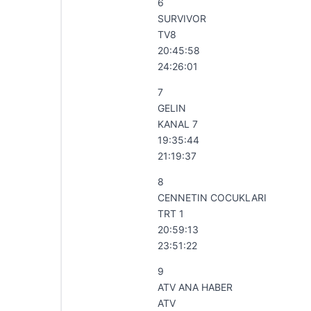
6
SURVIVOR
TV8
20:45:58
24:26:01
7
GELIN
KANAL 7
19:35:44
21:19:37
8
CENNETIN COCUKLARI
TRT 1
20:59:13
23:51:22
9
ATV ANA HABER
ATV