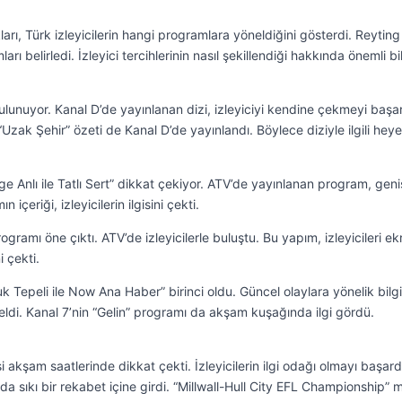
arı, Türk izleyicilerin hangi programlara yöneldiğini gösterdi. Reyting
rı belirledi. İzleyici tercihlerinin nasıl şekillendiği hakkında önemli bil
ulunuyor. Kanal D’de yayınlanan dizi, izleyiciyi kendine çekmeyi başar
“Uzak Şehir” özeti de Kanal D’de yayınlandı. Böylece diziyle ilgili hey
Anlı ile Tatlı Sert” dikkat çekiyor. ATV’de yayınlanan program, geni
n içeriği, izleyicilerin ilgisini çekti.
ogramı öne çıktı. ATV’de izleyicilerle buluştu. Bu yapım, izleyicileri e
i çekti.
 Tepeli ile Now Ana Haber” birinci oldu. Güncel olaylara yönelik bilgi
 geldi. Kanal 7’nin “Gelin” programı da akşam kuşağında ilgi gördü.
i akşam saatlerinde dikkat çekti. İzleyicilerin ilgi odağı olmayı başard
a sıkı bir rekabet içine girdi. “Millwall-Hull City EFL Championship” 