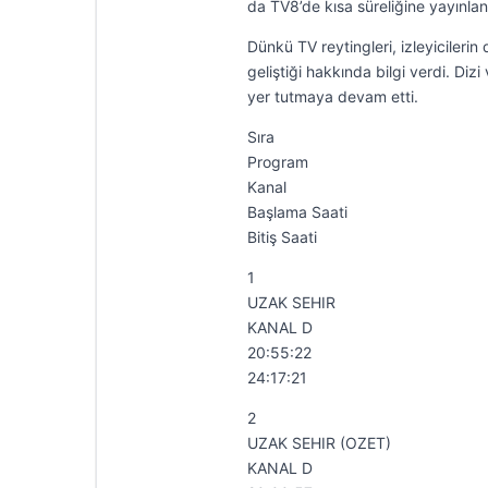
da TV8’de kısa süreliğine yayınland
Dünkü TV reytingleri, izleyicilerin
geliştiği hakkında bilgi verdi. Diz
yer tutmaya devam etti.
Sıra
Program
Kanal
Başlama Saati
Bitiş Saati
1
UZAK SEHIR
KANAL D
20:55:22
24:17:21
2
UZAK SEHIR (OZET)
KANAL D