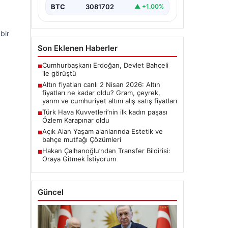
BTC
3081702
▲ +1.00%
bir
Son Eklenen Haberler
Cumhurbaşkanı Erdoğan, Devlet Bahçeli
■
ile görüştü
Altın fiyatları canlı 2 Nisan 2026: Altın
■
fiyatları ne kadar oldu? Gram, çeyrek,
yarım ve cumhuriyet altını alış satış fiyatları
Türk Hava Kuvvetleri’nin ilk kadın paşası
■
Özlem Karapınar oldu
Açık Alan Yaşam alanlarında Estetik ve
■
bahçe mutfağı Çözümleri
Hakan Çalhanoğlu’ndan Transfer Bildirisi:
■
Oraya Gitmek İstiyorum
Güncel