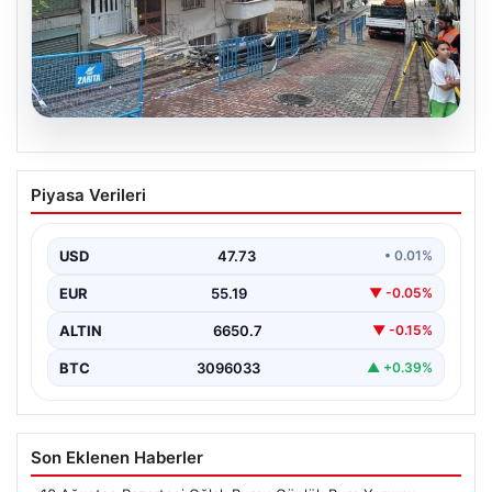
08.08.2026
Temel kazısı etrafındaki binalara zarar
Piyasa Verileri
verdi. 4 bina boşaltıldı
USD
47.73
• 0.01%
EUR
55.19
▼ -0.05%
ALTIN
6650.7
▼ -0.15%
BTC
3096033
▲ +0.39%
Son Eklenen Haberler