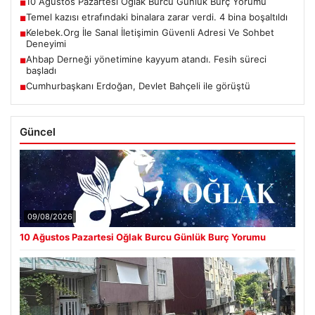
10 Ağustos Pazartesi Oğlak Burcu Günlük Burç Yorumu
■
Temel kazısı etrafındaki binalara zarar verdi. 4 bina boşaltıldı
■
Kelebek.Org İle Sanal İletişimin Güvenli Adresi Ve Sohbet
■
Deneyimi
Ahbap Derneği yönetimine kayyum atandı. Fesih süreci
■
başladı
Cumhurbaşkanı Erdoğan, Devlet Bahçeli ile görüştü
■
Güncel
09/08/2026
10 Ağustos Pazartesi Oğlak Burcu Günlük Burç Yorumu