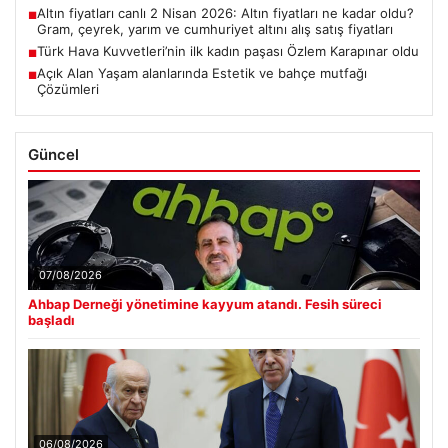
Altın fiyatları canlı 2 Nisan 2026: Altın fiyatları ne kadar oldu?
■
Gram, çeyrek, yarım ve cumhuriyet altını alış satış fiyatları
Türk Hava Kuvvetleri’nin ilk kadın paşası Özlem Karapınar oldu
■
Açık Alan Yaşam alanlarında Estetik ve bahçe mutfağı
■
Çözümleri
Güncel
07/08/2026
Ahbap Derneği yönetimine kayyum atandı. Fesih süreci
başladı
06/08/2026