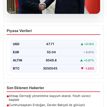
06.08.2026
Cumhurbaşkanı Erdoğan, Devlet
Piyasa Verileri
Bahçeli ile görüştü
USD
47.71
▲ +0.16%
EUR
55.04
• 0.01%
ALTIN
6548.8
▲ +0.87%
BTC
3050045
▼ -1.03%
Son Eklenen Haberler
Ahbap Derneği yönetimine kayyum atandı. Fesih süreci
■
başladı
Cumhurbaşkanı Erdoğan, Devlet Bahçeli ile görüştü
■