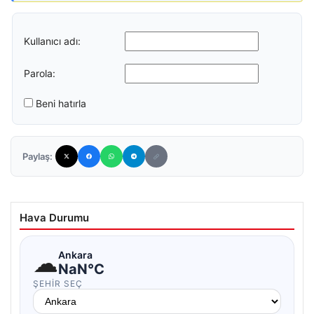
Kullanıcı adı:
Parola:
Beni hatırla
Paylaş:
Hava Durumu
☁
Ankara
NaN°C
ŞEHIR SEÇ