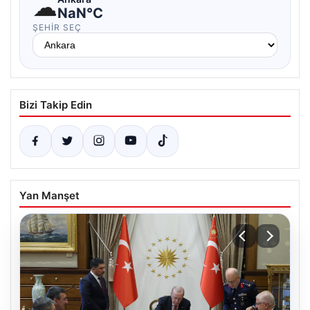
☁
NaN°C
ŞEHIR SEÇ
Bizi Takip Edin
Yan Manşet